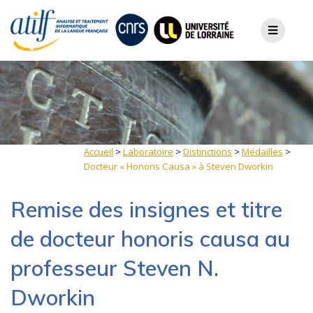
Skip
to
content
Accueil
>
Laboratoire
>
Distinctions
>
Médailles
>
Docteur « Honoris Causa » à Steven Dworkin
Remise des insignes et titre
de docteur honoris causa au
professeur Steven N.
Dworkin