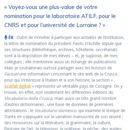
« Voyez-vous une plus-value de votre
nomination pour le laboratoire ATILF, pour le
CNRS et pour l’université de Lorraine ? »
ÉB
: Outre de m’inviter à participer aux activités de l’institution,
la lettre de nomination du président Paolo D’Achille stipule que
ses structures (bibliothèque, archives, hôtellerie, secrétariat)
sont à la disposition de mes élèves – et, je suppose, de mes
collègues ; elle mentionne aussi un échange de publications.
Mais je souhaiterais surtout partager avec les lecteurs de
Factuel
une information concernant le site web de la Crusca :
pour qui s’intéresse à l’italien et à son histoire, la section «
Scaffali digitali
» représente un véritable pays de Cocagne. On y
trouve, en effet, non seulement les différentes éditions du
Vocabolario della Crusca
, mais aussi un très grand nombre
d’autres dictionnaires ; une base de données de premières
attestations ; le
Vocabolario dantesco
, qui examine le lexique de
Dante en s’appuyant sur la variation manuscrite de son œuvre ;
des ressources sur la littérature, la grammaire, la culture,
l’histoire de l’art, la télévision, la politique, la pêche ; des guides