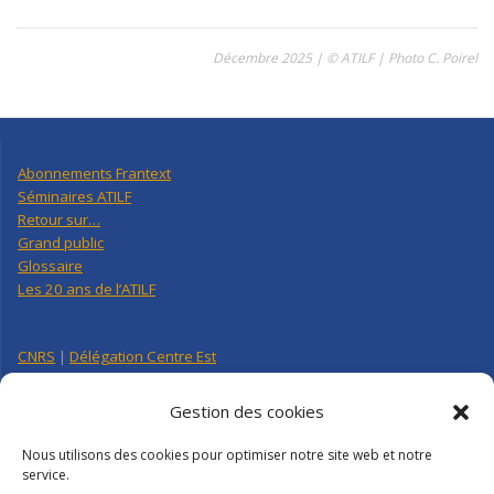
Décembre 2025 | © ATILF | Photo C. Poirel
Abonnements Frantext
Séminaires ATILF
Retour sur…
Grand public
Glossaire
Les 20 ans de l’ATILF
CNRS
|
Délégation Centre Est
Université de Lorraine
CNRS Hebdo Centre-Est
Gestion des cookies
Factuel UL
Nous utilisons des cookies pour optimiser notre site web et notre
service.
Annuaire
|
Pages personnelles