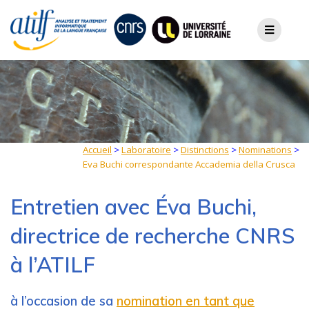
Skip
to
content
Accueil
>
Laboratoire
>
Distinctions
>
Nominations
>
Eva Buchi correspondante Accademia della Crusca
Entretien avec Éva Buchi,
directrice de recherche CNRS
à l’ATILF
à l’occasion de sa
nomination en tant que