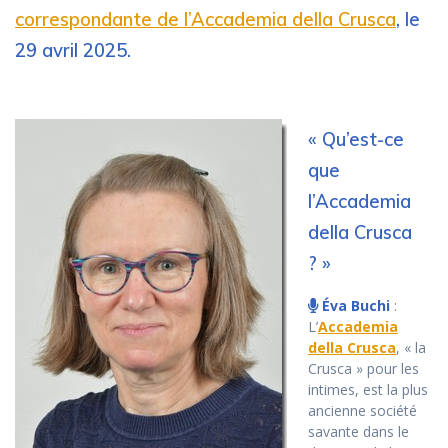
correspondante de l’Accademia della Crusca
, le
29 avril 2025.
« Qu’est-ce
que
l’Accademia
della Crusca
? »
Éva Buchi
:
L’
Accademia
della Crusca
, « la
Crusca » pour les
intimes, est la plus
ancienne société
savante dans le