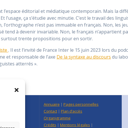
t l’espace éditorial et médiatique contemporain. Mais la diff
t l’usage, ça s’étudie avec minutie. C’est le travail des lingui
on, l’orthographe n’est pas immuable en français. Non, les je
sé tend à devenir invariable. Non, le français n’appartient pa
t surtout trente propositions pour en sortir.
iste
. Il est l’invité de France Inter le 15 juin 2023 lors du p
ine et responsable de l’axe
De la syntaxe au discours
du labor
nguistes atterrés ».
n Centre Est
Annuaire
|
Pages personnelles
raine
Contact
|
Plan d’accès
re-Est
Organigramme
Crédits
|
Mentions légales
|