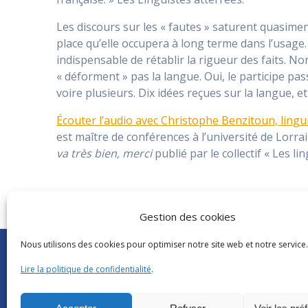
Les discours sur les « fautes » saturent quasimen
place qu’elle occupera à long terme dans l’usage. E
indispensable de rétablir la rigueur des faits. N
« déforment » pas la langue. Oui, le participe pas
voire plusieurs. Dix idées reçues sur la langue, e
Écouter l’audio avec Christophe Benzitoun, lingu
est maître de conférences à l’université de Lorra
va très bien, merci
publié par le collectif « Les li
Gestion des cookies
Nous utilisons des cookies pour optimiser notre site web et notre service.
Abonnements Frantext
CNRS
|
Délégatio
Séminaires ATILF
Université de Lor
Lire la politique de confidentialité
.
Retour sur…
CNRS Hebdo Cent
Grand public
Factuel UL