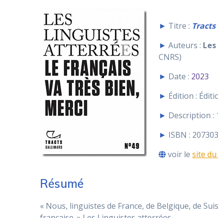
►
Titre :
Tracts 
►
Auteurs :
Les
CNRS)
►
Date :
2023
►
Édition : Édit
►
Description :
►
ISBN : 20730
voir le
site du
Résumé
« Nous, linguistes de France, de Belgique, de Su
française. » Les Linguistes atterrées.