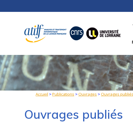
Skip
to
content
Accueil
>
Publications
>
Ouvrages
>
Ouvrages publié
Ouvrages publiés