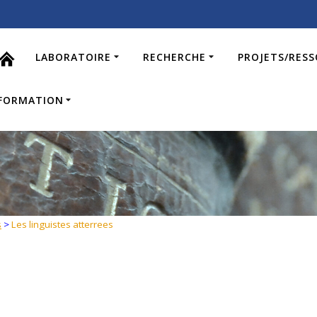
LABORATOIRE
RECHERCHE
PROJETS/RES
FORMATION
s
>
Les linguistes atterrees