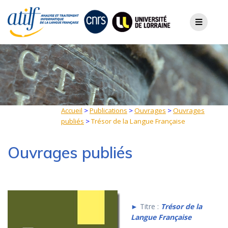
Skip
to
content
Accueil
>
Publications
>
Ouvrages
>
Ouvrages
publiés
>
Trésor de la Langue Française
Ouvrages publiés
►
Titre :
Trésor de la
Langue Française