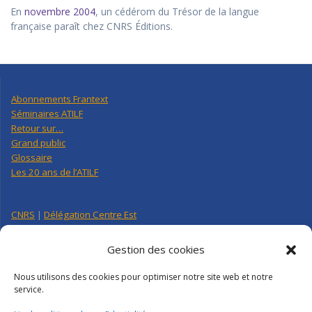
En
novembre 2004
, un cédérom du Trésor de la langue
française paraît chez CNRS Éditions.
Abonnements Frantext
Séminaires ATILF
Retour sur…
Grand public
Glossaire
Les 20 ans de l’ATILF
CNRS
|
Délégation Centre Est
Université de Lorraine
CNRS Hebdo Centre-Est
Gestion des cookies
Factuel UL
Nous utilisons des cookies pour optimiser notre site web et notre
service.
Annuaire
|
Pages personnelles