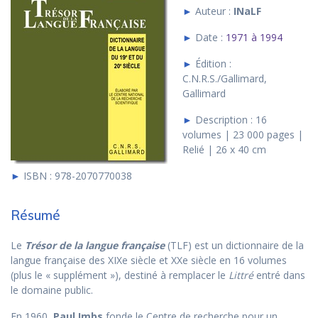
►
Auteur :
INaLF
►
Date :
1971 à 1994
►
Édition :
C.N.R.S./Gallimard,
Gallimard
►
Description : 16
volumes | 23 000 pages |
Relié | 26 x 40 cm
►
ISBN : 978-2070770038
Résumé
Le
Trésor de la langue française
(TLF) est un dictionnaire de la
langue française des XIXe siècle et XXe siècle en 16 volumes
(plus le « supplément »), destiné à remplacer le
Littré
entré dans
le domaine public.
En 1960,
Paul Imbs
fonde le Centre de recherche pour un