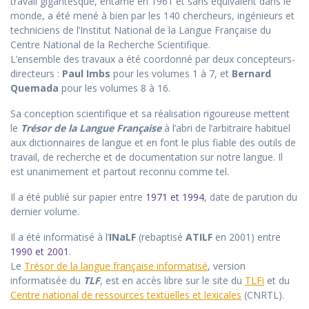
travail gigantesque, entamé en 1961 et sans équivalent dans le
monde, a été mené à bien par les 140 chercheurs, ingénieurs et
techniciens de l’Institut National de la Langue Française du
Centre National de la Recherche Scientifique.
L’ensemble des travaux a été coordonné par deux concepteurs-
directeurs :
Paul Imbs
pour les volumes 1 à 7, et
Bernard
Quemada
pour les volumes 8 à 16.
Sa conception scientifique et sa réalisation rigoureuse mettent
le
Trésor de la Langue Française
à l’abri de l’arbitraire habituel
aux dictionnaires de langue et en font le plus fiable des outils de
travail, de recherche et de documentation sur notre langue. Il
est unanimement et partout reconnu comme tel.
Il a été publié sur papier entre
1971 et 1994
, date de parution du
dernier volume.
Il a été informatisé à l’
INaLF
(rebaptisé
ATILF
en 2001) entre
1990 et 2001
.
Le
Trésor de la langue française informatisé
, version
informatisée du
TLF
, est en accès libre sur le site du
TLFi
et du
Centre national de ressources textuelles et lexicales
(CNRTL).