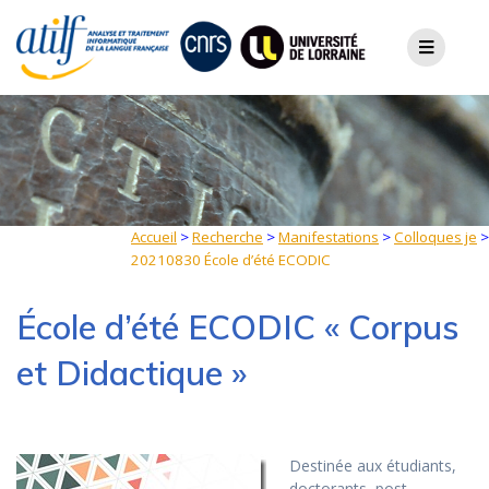
Skip
to
content
Accueil
>
Recherche
>
Manifestations
>
Colloques je
>
20210830 École d’été ECODIC
École d’été ECODIC « Corpus
et Didactique »
Destinée aux étudiants,
doctorants, post-