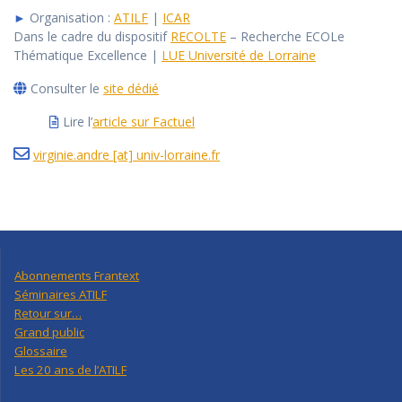
►
Organisation :
ATILF
|
ICAR
Dans le cadre du dispositif
RECOLTE
– Recherche ECOLe
Thématique Excellence |
LUE Université de Lorraine
Consulter le
site dédié
Lire l’
article sur Factuel
virginie.andre [at] univ-lorraine.fr
Abonnements Frantext
Séminaires ATILF
Retour sur…
Grand public
Glossaire
Les 20 ans de l’ATILF