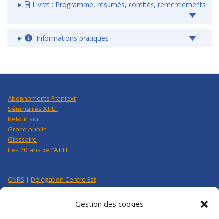
Livret : Programme, résumés, comités, remerciements
Informations pratiques
Abonnements Frantext
Séminaires ATILF
Retour sur…
Grand public
Glossaire
Les 20 ans de l’ATILF
CNRS
|
Délégation Centre Est
Université de Lorraine
CNRS Hebdo Centre-Est
Gestion des cookies
Factuel UL