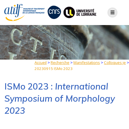
Skip
to
content
Accueil
>
Recherche
>
Manifestations
>
Colloques je
>
20230915 ISMo 2023
ISMo 2023 :
International
Symposium of Morphology
2023