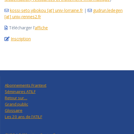
kossi-seto.yibokou [at] univ-lorraine.fr
|
gudrun.ledegen
[at] univ-rennes2.fr
Télécharger l’
affiche
Inscription
Abonnements Frantext
Séminaires ATILF
Retour sur…
Grand public
Glossaire
Les 20 ans de l’ATILF