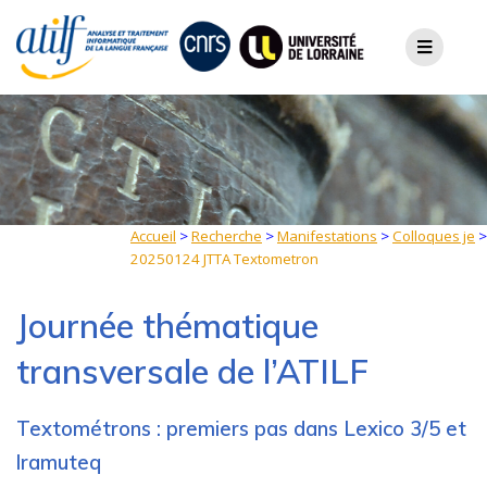
Skip
to
content
Accueil
>
Recherche
>
Manifestations
>
Colloques je
>
20250124 JTTA Textometron
Journée thématique
transversale de l’ATILF
Textométrons : premiers pas dans Lexico 3/5 et
lramuteq