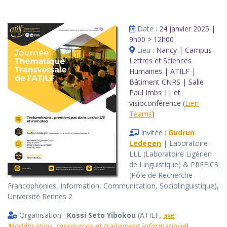
Date :
24 janvier 2025 |
9h00 > 12h00
Lieu :
Nancy | Campus
Lettres et Sciences
Humaines | ATILF |
Bâtiment CNRS | Salle
Paul Imbs || et
visioconférence (
Lien
Teams
)
Invitée :
Gudrun
Ledegen
| Laboratoire
LLL (Laboratoire Ligérien
de Linguistique) & PREFICS
(Pôle de Recherche
Francophonies, Information, Communication, Sociolinguistique),
Université Rennes 2
Organisation :
Kossi Seto Yibokou
(ATILF,
axe
Modélisation, ressources et traitement informatique
)