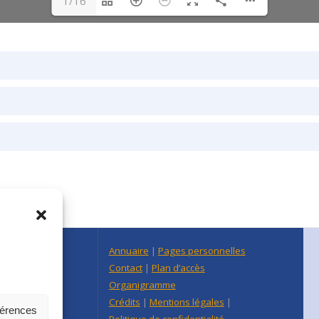
1/16
n Centre Est
Annuaire
|
Pages personnelles
raine
Contact
|
Plan d’accès
re-Est
Organigramme
Crédits
|
Mentions légales
|
férences