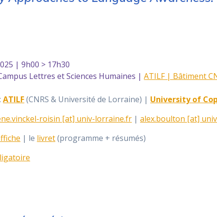
2025 | 9h00 > 17h30
Campus Lettres et Sciences Humaines |
ATILF | Bâtiment CN
:
ATILF
(CNRS & Université de Lorraine) |
University of C
ne.vinckel-roisin [at] univ-lorraine.fr
|
alex.boulton [at] univ
ffiche
| le
livret
(programme + résumés)
ligatoire