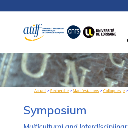
Skip
to
content
Accueil
>
Recherche
>
Manifestations
>
Colloques je
Symposium
Multicultural and Interdiscipli