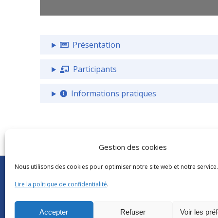
Présentation
Participants
Informations pratiques
Gestion des cookies
Nous utilisons des cookies pour optimiser notre site web et notre service.
Abonnements Frantext
CNRS
|
Délégatio
Séminaires ATILF
Université de Lor
Lire la politique de confidentialité
.
Retour sur…
CNRS Hebdo Cent
Grand public
Factuel UL
Accepter
Refuser
Voir les pré