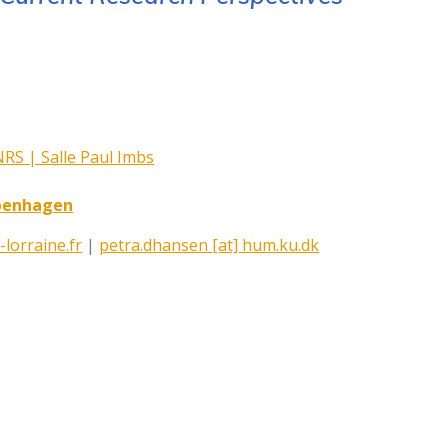
RS | Salle Paul Imbs
openhagen
-lorraine.fr
|
petra.dhansen [at] hum.ku.dk