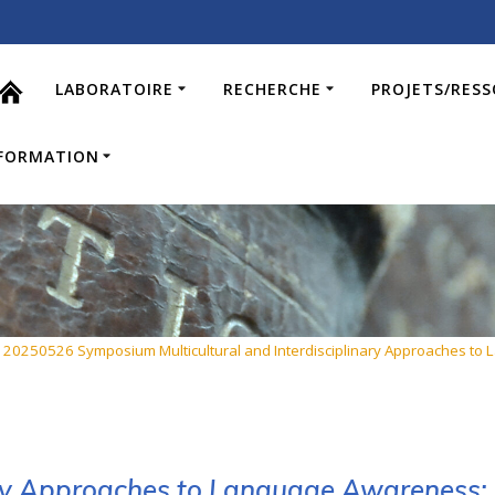
LABORATOIRE
RECHERCHE
PROJETS/RES
FORMATION
>
20250526 Symposium Multicultural and Interdisciplinary Approaches t
nary Approaches to Language Awareness: