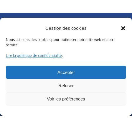
Gestion des cookies
Abonnements Frantext
Séminaires ATILF
Nous utilisons des cookies pour optimiser notre site web et notre
Retour sur…
service.
Grand public
Glossaire
Lire la politique de confidentialité
.
Les 20 ans de l’ATILF
Accepter
CNRS
|
Délégation Centre Est
Université de Lorraine
Refuser
CNRS Hebdo Centre-Est
Factuel UL
Voir les préférences
Annuaire
|
Pages personnelles
Contact
|
Plan d’accès
Organigramme
Crédits
|
Mentions légales
|
Politique de confidentialité