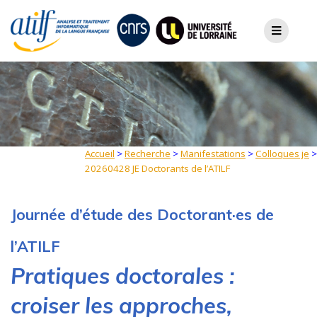
Skip
to
content
Accueil
>
Recherche
>
Manifestations
>
Colloques je
>
20260428 JE Doctorants de l’ATILF
Journée d’étude des Doctorant·es de
l’ATILF
Pratiques doctorales :
croiser les approches,