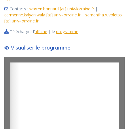
Contacts :
warren.bonnard [at] univ-lorraine.fr
|
carmenne.kalyaniwala [at] univ-lorraine.fr
|
samantha.ruvoletto
[at] univ-lorraine.fr
Télécharger l’
affiche
| le
programme
Visualiser le programme