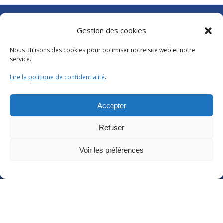
Gestion des cookies
Abonnements Frantext
Séminaires ATILF
Nous utilisons des cookies pour optimiser notre site web et notre
Retour sur…
service.
Grand public
Glossaire
Lire la politique de confidentialité
.
Les 20 ans de l’ATILF
Accepter
CNRS
|
Délégation Centre Est
Université de Lorraine
Refuser
CNRS Hebdo Centre-Est
Factuel UL
Voir les préférences
Annuaire
|
Pages personnelles
Contact
|
Plan d’accès
Organigramme
Crédits
|
Mentions légales
|
Politique de confidentialité
Webmail
|
Intranet