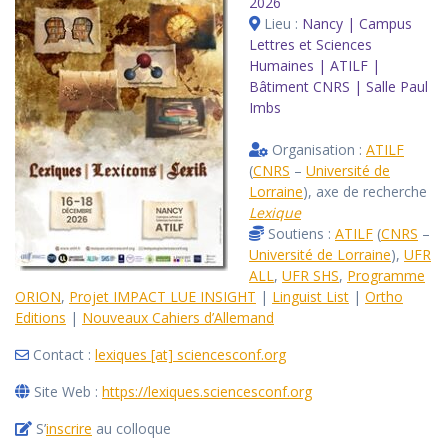
2026
Lieu :
Nancy | Campus
Lettres et Sciences
Humaines | ATILF |
Bâtiment CNRS | Salle Paul
Imbs
Organisation :
ATILF
(
CNRS
–
Université de
Lorraine
), axe de recherche
Lexique
Soutiens :
ATILF
(
CNRS
–
Université de Lorraine
),
UFR
ALL
,
UFR SHS
,
Programme
ORION
,
Projet IMPACT LUE INSIGHT
|
Linguist List
|
Ortho
Editions
|
Nouveaux Cahiers d’Allemand
Contact :
lexiques [at] sciencesconf.org
Site Web :
https://lexiques.sciencesconf.org
S’
inscrire
au colloque