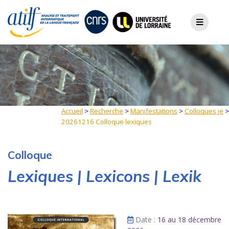
Skip
to
content
Accueil
>
Recherche
>
Manifestations
>
Colloques je
>
20261216 Colloque lexiques
Colloque
Lexiques | Lexicons | Lexik
Date :
16 au 18 décembre