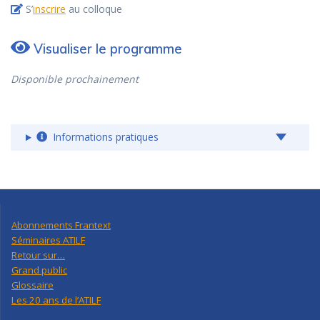
S’
inscrire
au colloque
Visualiser le programme
Disponible prochainement
Informations pratiques
Abonnements Frantext
Séminaires ATILF
Retour sur…
Grand public
Glossaire
Les 20 ans de l’ATILF