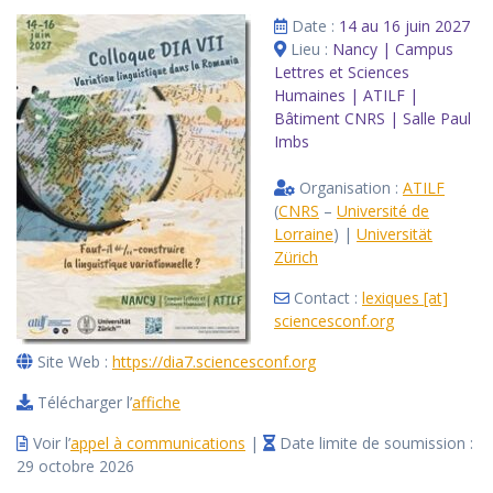
Date :
14 au 16 juin 2027
Lieu :
Nancy | Campus
Lettres et Sciences
Humaines | ATILF |
Bâtiment CNRS | Salle Paul
Imbs
Organisation :
ATILF
(
CNRS
–
Université de
Lorraine
) |
Universität
Zürich
Contact :
lexiques [at]
sciencesconf.org
Site Web :
https://dia7.sciencesconf.org
Télécharger l’
affiche
Voir l’
appel à communications
|
Date limite de soumission :
29 octobre 2026