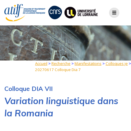
Skip
to
content
Accueil
>
Recherche
>
Manifestations
>
Colloques je
>
20270617 Colloque Dia 7
Colloque DIA VII
Variation linguistique dans
la Romania