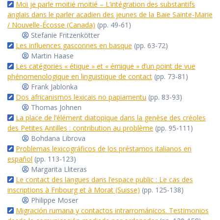
Moi je parle moitié moitié – L’intégration des substantifs
anglais dans le parler acadien des jeunes de la Baie Sainte-Marie
/ Nouvelle-Écosse (Canada)
(pp. 49-61)
Stefanie Fritzenkötter
Les influences gasconnes en basque
(pp. 63-72)
Martin Haase
Les catégories « étique » et « émique » d’un point de vue
phénomenologique en linguistique de contact
(pp. 73-81)
Frank Jablonka
Dos africanismos lexicais no papiamentu
(pp. 83-93)
Thomas Johnen
La place de l’élément diatopique dans la genèse des créoles
des Petites Antilles : contribution au problème
(pp. 95-111)
Bohdana Librova
Problemas lexicográficos de los préstamos italianos en
español
(pp. 113-123)
Margarita Lliteras
Le contact des langues dans l’espace public : Le cas des
inscriptions à Fribourg et à Morat (Suisse)
(pp. 125-138)
Philippe Moser
Migración rumana y contactos intrarrománicos. Testimonios