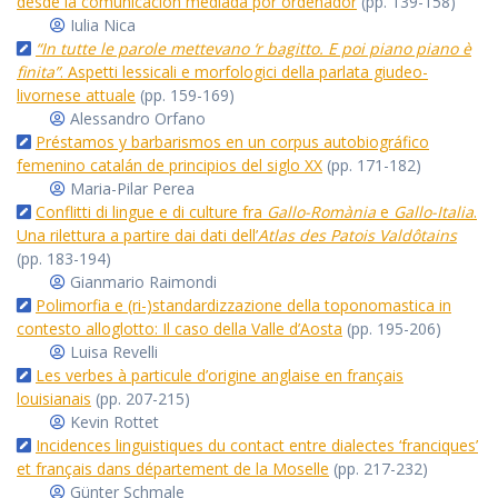
desde la comunicación mediada por ordenador
(pp. 139-158)
Iulia Nica
“In tutte le parole mettevano ‘r bagitto. E poi piano piano è
finita”
. Aspetti lessicali e morfologici della parlata giudeo-
livornese attuale
(pp. 159-169)
Alessandro Orfano
Préstamos y barbarismos en un corpus autobiográfico
femenino catalán de principios del siglo XX
(pp. 171-182)
Maria-Pilar Perea
Conflitti di lingue e di culture fra
Gallo-Romània
e
Gallo-Italia
.
Una rilettura a partire dai dati dell’
Atlas des Patois Valdôtains
(pp. 183-194)
Gianmario Raimondi
Polimorfia e (ri-)standardizzazione della toponomastica in
contesto alloglotto: Il caso della Valle d’Aosta
(pp. 195-206)
Luisa Revelli
Les verbes à particule d’origine anglaise en français
louisianais
(pp. 207-215)
Kevin Rottet
Incidences linguistiques du contact entre dialectes ‘franciques’
et français dans département de la Moselle
(pp. 217-232)
Günter Schmale