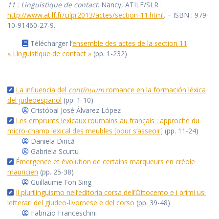
11 : Linguistique de contact
. Nancy, ATILF/SLR :
http://www.atilf.fr/cilpr2013/actes/section-11.html
. – ISBN : 979-
10-91460-27-9.
Télécharger l’
ensemble des actes de la section 11
« Linguistique de contact »
(pp. 1-232)
La influencia del
contínuum
romance en la formación léxica
del judeoespañol
(pp. 1-10)
Cristóbal José Álvarez López
Les emprunts lexicaux roumains au français : approche du
micro-champ lexical des meubles [pour s’asseoir]
(pp. 11-24)
Daniela Dincă
Gabriela Scurtu
Émergence et évolution de certains marqueurs en créole
mauricien
(pp. 25-38)
Guillaume Fon Sing
Il plurilinguismo nell’editoria corsa dell’Ottocento e i primi usi
letterari del giudeo-livornese e del corso
(pp. 39-48)
Fabrizio Franceschini