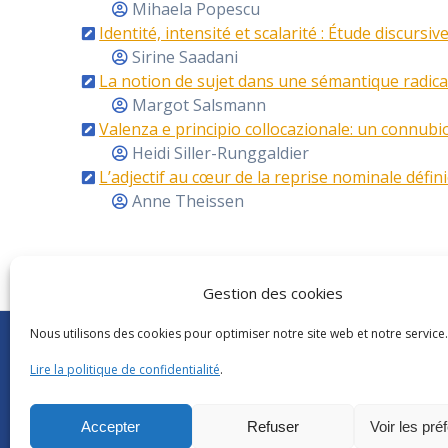
Mihaela Popescu
Identité, intensité et scalarité : Étude discursi
Sirine Saadani
La notion de sujet dans une sémantique radica
Margot Salsmann
Valenza e principio collocazionale: un connubi
Heidi Siller-Runggaldier
L’adjectif au cœur de la reprise nominale défin
Anne Theissen
Gestion des cookies
Nous utilisons des cookies pour optimiser notre site web et notre service.
Abonnements Frantext
CNRS
|
Délégatio
Séminaires ATILF
Université de Lor
Lire la politique de confidentialité
.
Retour sur…
CNRS Hebdo Cent
Grand public
Factuel UL
Accepter
Refuser
Voir les pré
Glossaire