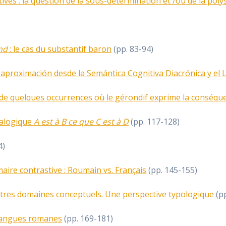
ives : la question de la sous-détermination et /ou de la pol
nd
: le cas du substantif baron
(pp. 83-94)
 aproximación desde la Semántica Cognitiva Diacrónica y el 
se de quelques occurrences où le gérondif exprime la conséqu
nalogique
A est à B ce que C est à D
(pp. 117-128)
4)
ire contrastive : Roumain vs. Français
(pp. 145-155)
tres domaines conceptuels. Une perspective typologique
(pp
s langues romanes
(pp. 169-181)