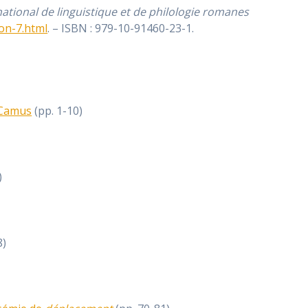
national de linguistique et de philologie romanes
ion-7.html
. – ISBN : 979-10-91460-23-1.
Camus
(pp. 1-10)
)
8)