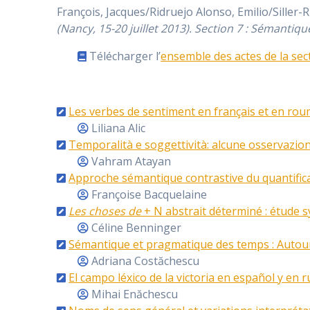
François, Jacques/Ridruejo Alonso, Emilio/Siller-R
(Nancy, 15-20 juillet 2013). Section 7 : Sémantiqu
Télécharger l’
ensemble des actes de la sec
Les verbes de sentiment en français et en rou
Liliana Alic
Temporalità e soggettività: alcune osservazion
Vahram Atayan
Approche sémantique contrastive du quantific
Françoise Bacquelaine
Les choses de
+ N abstrait déterminé : étude 
Céline Benninger
Sémantique et pragmatique des temps : Autour
Adriana Costăchescu
El campo léxico de la victoria en español y en
Mihai Enăchescu