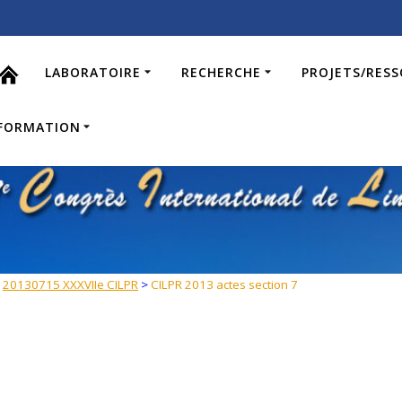
LABORATOIRE
RECHERCHE
PROJETS/RES
FORMATION
>
20130715 XXXVIIe CILPR
>
CILPR 2013 actes section 7