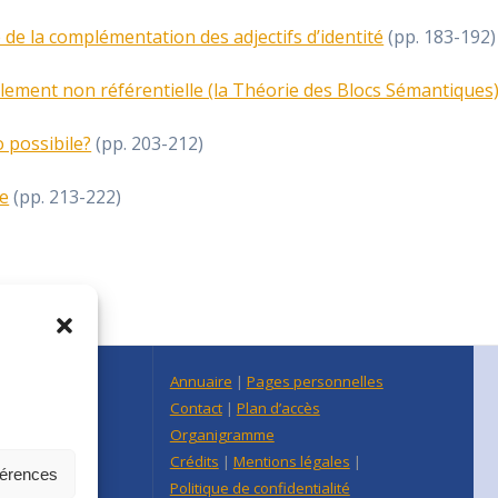
ve de la complémentation des adjectifs d’identité
(pp. 183-192)
lement non référentielle (la Théorie des Blocs Sémantiques
o possibile?
(pp. 203-212)
ie
(pp. 213-222)
n Centre Est
Annuaire
|
Pages personnelles
raine
Contact
|
Plan d’accès
re-Est
Organigramme
Crédits
|
Mentions légales
|
férences
Politique de confidentialité