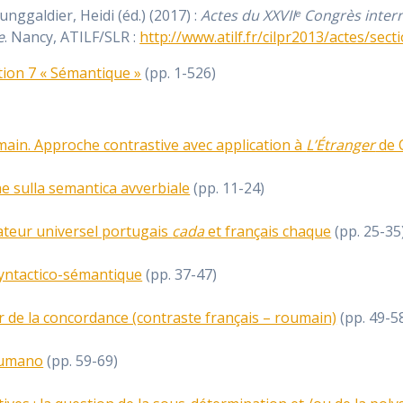
unggaldier, Heidi (éd.) (2017) :
Actes du XXVIIᵉ Congrès inter
e
. Nancy, ATILF/SLR :
http://www.atilf.fr/cilpr2013/actes/sect
tion 7 « Sémantique »
(pp. 1-526)
main. Approche contrastive avec application à
L’Étranger
de 
e sulla semantica avverbiale
(pp. 11-24)
ateur universel portugais
cada
et français chaque
(pp. 25-35
syntactico-sémantique
(pp. 37-47)
 de la concordance (contraste français – roumain)
(pp. 49-5
 rumano
(pp. 59-69)