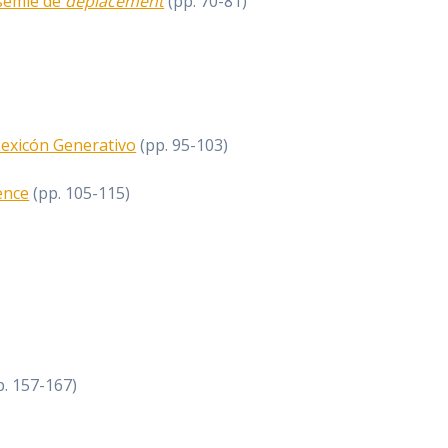
ysémie de
déplacement
(pp. 70-81)
Lexicón Generativo
(pp. 95-103)
ence
(pp. 105-115)
. 157-167)