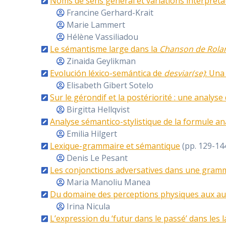
Noms de sens général et variations interprétat
Francine Gerhard-Krait
Marie Lammert
Hélène Vassiliadou
Le sémantisme large dans la
Chanson de Rola
Zinaida Geylikman
Evolución léxico-semántica de
desviar(se)
: Una
Elisabeth Gibert Sotelo
Sur le gérondif et la postériorité : une analy
Birgitta Hellqvist
Analyse sémantico-stylistique de la formule a
Emilia Hilgert
Lexique-grammaire et sémantique
(pp. 129-14
Denis Le Pesant
Les conjonctions adversatives dans une gramma
Maria Manoliu Manea
Du domaine des perceptions physiques aux au
Irina Nicula
L’expression du ‘futur dans le passé’ dans le