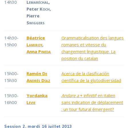
14h30
Lemaréchal
,
Peter
Koch
,
Pierre
Swiggers
14h30-
Béatrice
Grammaticalisation des langues
15h00
Lamiroy
,
romanes et vitesse du
Anna
Pineda
changement linguistique. La
position du catalan
15h00-
Ramón
De
Acerca de la clasificación
15h30
Andrés Díaz
científica de la glotodiversidad
15h30-
Yordanka
Andare a
+ infinitif en italien
16h00
Levie
sans indication de déplacement
: un tour futural émergent?
Session 2, mardi 16 juillet 2013