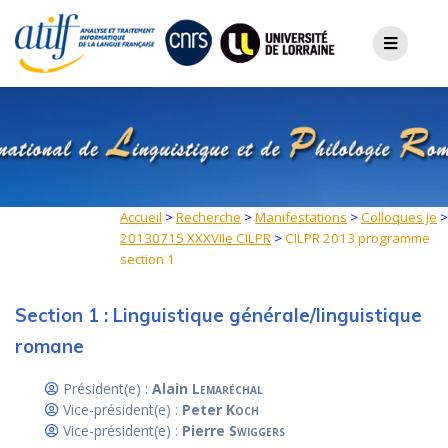
Skip
to
content
Accueil
>
Recherche
>
Manifestations
>
Colloques je
>
20130715 XXXVIIe CILPR
>
CILPR 2013 programme
section 1
Section 1 : Linguistique générale/linguistique
romane
Président(e) :
Alain
Lemaréchal
Vice-président(e) :
Peter
Koch
Vice-président(e) :
Pierre
Swiggers