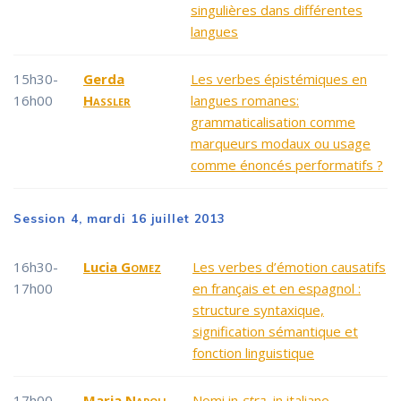
singulières dans différentes
langues
15h30-
Gerda
Les verbes épistémiques en
16h00
Haßler
langues romanes:
grammaticalisation comme
marqueurs modaux ou usage
comme énoncés performatifs ?
Session 4, mardi 16 juillet 2013
16h30-
Lucia
Gomez
Les verbes d’émotion causatifs
17h00
en français et en espagnol :
structure syntaxique,
signification sémantique et
fonction linguistique
17h00-
Maria
Napoli
Nomi in
stra-
in italiano.