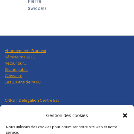
Pierre
Swiggers
Abonnements Frantext
Séminaires ATILF
Retour sur…
Grand public
Glossaire
Les 20 ans de l’ATILF
CNRS
|
Délégation Centre Est
Université de Lorraine
CNRS Hebdo Centre-Est
Gestion des cookies
Factuel UL
Nous utilisons des cookies pour optimiser notre site web et notre
service.