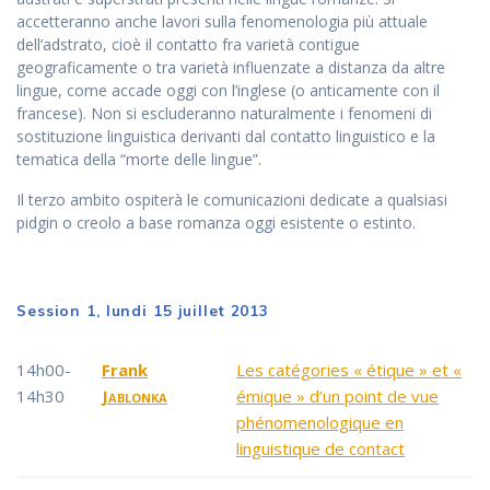
accetteranno anche lavori sulla fenomenologia più attuale
dell’adstrato, cioè il contatto fra varietà contigue
geograficamente o tra varietà influenzate a distanza da altre
lingue, come accade oggi con l’inglese (o anticamente con il
francese). Non si escluderanno naturalmente i fenomeni di
sostituzione linguistica derivanti dal contatto linguistico e la
tematica della “morte delle lingue”.
Il terzo ambito ospiterà le comunicazioni dedicate a qualsiasi
pidgin o creolo a base romanza oggi esistente o estinto.
Session 1, lundi 15 juillet 2013
14h00-
Frank
Les catégories « étique » et «
14h30
Jablonka
émique » d’un point de vue
phénomenologique en
linguistique de contact