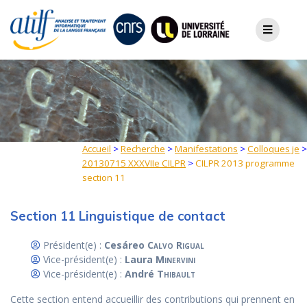
Skip
to
content
Accueil
>
Recherche
>
Manifestations
>
Colloques je
>
20130715 XXXVIIe CILPR
>
CILPR 2013 programme
section 11
Section 11 Linguistique de contact
Président(e) :
Cesáreo
Calvo Rigual
Vice-président(e) :
Laura
Minervini
Vice-président(e) :
André
Thibault
Cette section entend accueillir des contributions qui prennent en