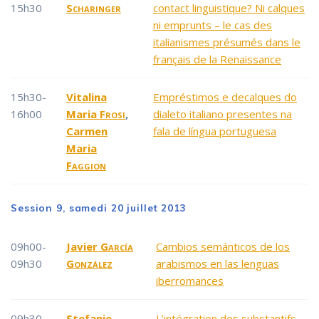
15h30
Scharinger
contact linguistique? Ni calques
ni emprunts – le cas des
italianismes présumés dans le
français de la Renaissance
15h30-
Vitalina
Empréstimos e decalques do
16h00
Maria
Frosi
,
dialeto italiano presentes na
Carmen
fala de língua portuguesa
Maria
Faggion
Session 9, samedi 20 juillet 2013
09h00-
Javier
García
Cambios semánticos de los
09h30
González
arabismos en las lenguas
iberromances
09h30-
Stefanie
L’intégration des substantifs