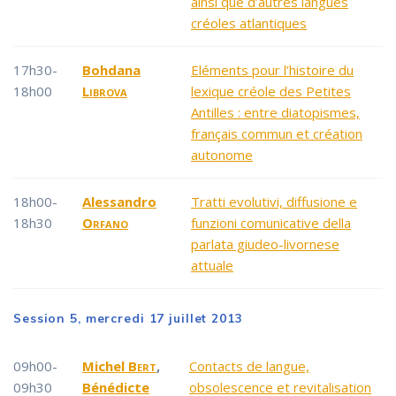
ainsi que d’autres langues
créoles atlantiques
17h30-
Bohdana
Eléments pour l’histoire du
18h00
Librova
lexique créole des Petites
Antilles : entre diatopismes,
français commun et création
autonome
18h00-
Alessandro
Tratti evolutivi, diffusione e
18h30
Orfano
funzioni comunicative della
parlata giudeo-livornese
attuale
Session 5, mercredi 17 juillet 2013
09h00-
Michel
Bert
,
Contacts de langue,
09h30
Bénédicte
obsolescence et revitalisation