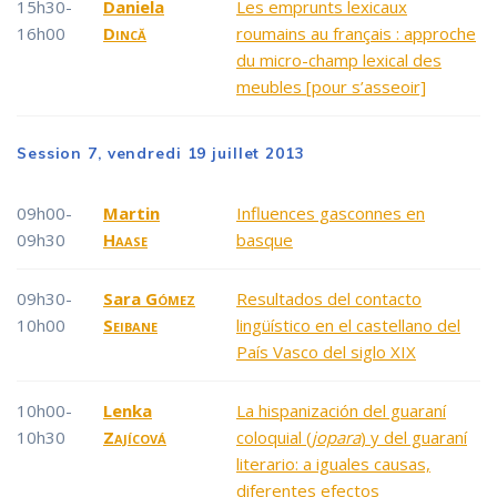
15h30-
Daniela
Les emprunts lexicaux
16h00
Dincă
roumains au français : approche
du micro-champ lexical des
meubles [pour s’asseoir]
Session 7, vendredi 19 juillet 2013
09h00-
Martin
Influences gasconnes en
09h30
Haase
basque
09h30-
Sara
Gómez
Resultados del contacto
10h00
Seibane
lingüístico en el castellano del
País Vasco del siglo XIX
10h00-
Lenka
La hispanización del guaraní
10h30
Zajícová
coloquial (
jopara
) y del guaraní
literario: a iguales causas,
diferentes efectos