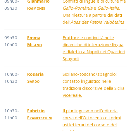
09h00-
Gianmario
Conflitti di lingue e di culture fra
09h30
Raimondi
Gallo-Romània
e
Gallo-Italia
.
Una rilettura a partire dai dati
dell’
Atlas des Patois Valdôtains
09h30-
Emma
Fratture e continuità nelle
10h00
Milano
dinamiche di interazione lingua
e dialetto a Napoli nei Quartieri
Spagnoli
10h00-
Rosaria
Siciliano/toscano/spagnolo:
10h30
Sardo
contatto linguistico nelle
tradizioni discorsive della Sicilia
Vicereale.
10h30-
Fabrizio
Il plurilinguismo nell’editoria
11h00
Franceschini
corsa dell’Ottocento e i primi
usi letterari del corso e del