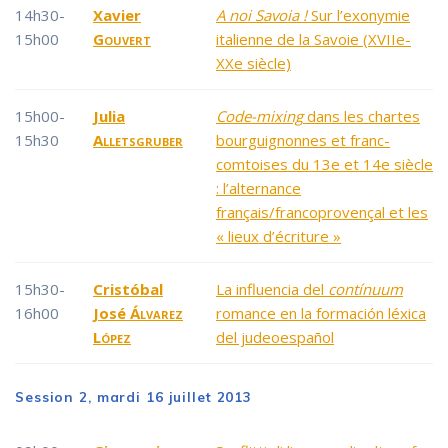
14h30-
Xavier
A noi Savoia !
Sur l’exonymie
15h00
Gouvert
italienne de la Savoie (XVIIe-
XXe siècle)
15h00-
Julia
Code-mixing
dans les chartes
15h30
Alletsgruber
bourguignonnes et franc-
comtoises du 13e et 14e siècle
: l’alternance
français/francoprovençal et les
« lieux d’écriture »
15h30-
Cristóbal
La influencia del
contínuum
16h00
José
Álvarez
romance en la formación léxica
López
del judeoespañol
Session 2, mardi 16 juillet 2013