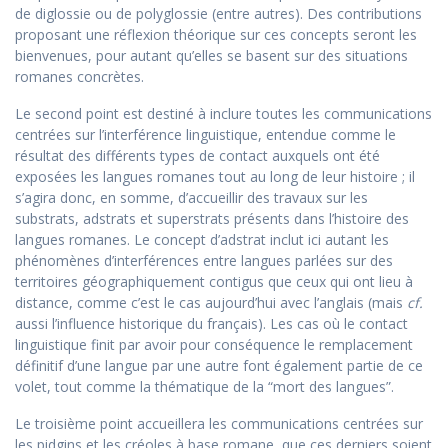
de diglossie ou de polyglossie (entre autres). Des contributions
proposant une réflexion théorique sur ces concepts seront les
bienvenues, pour autant qu’elles se basent sur des situations
romanes concrètes.
Le second point est destiné à inclure toutes les communications
centrées sur l’interférence linguistique, entendue comme le
résultat des différents types de contact auxquels ont été
exposées les langues romanes tout au long de leur histoire ; il
s’agira donc, en somme, d’accueillir des travaux sur les
substrats, adstrats et superstrats présents dans l’histoire des
langues romanes. Le concept d’adstrat inclut ici autant les
phénomènes d’interférences entre langues parlées sur des
territoires géographiquement contigus que ceux qui ont lieu à
distance, comme c’est le cas aujourd’hui avec l’anglais (mais
cf.
aussi l’influence historique du français). Les cas où le contact
linguistique finit par avoir pour conséquence le remplacement
définitif d’une langue par une autre font également partie de ce
volet, tout comme la thématique de la “mort des langues”.
Le troisième point accueillera les communications centrées sur
les pidgins et les créoles à base romane, que ces derniers soient