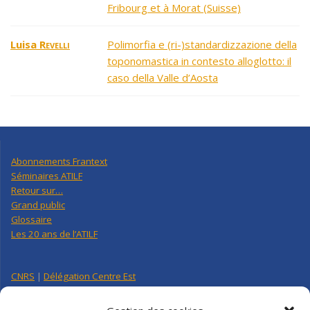
Fribourg et à Morat (Suisse)
Luisa
Revelli
Polimorfia e (ri-)standardizzazione della
toponomastica in contesto alloglotto: il
caso della Valle d’Aosta
Abonnements Frantext
Séminaires ATILF
Retour sur…
Grand public
Glossaire
Les 20 ans de l’ATILF
CNRS
|
Délégation Centre Est
Université de Lorraine
CNRS Hebdo Centre-Est