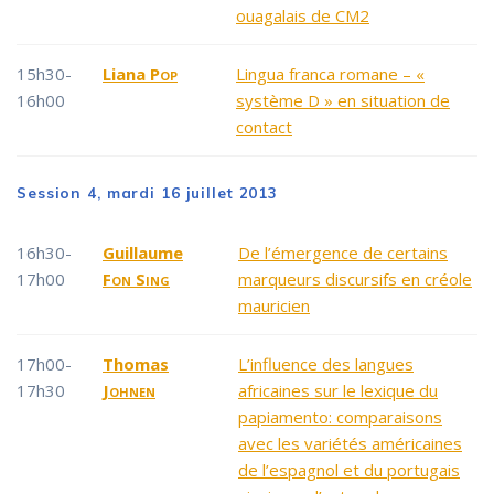
ouagalais de CM2
15h30-
Liana
Pop
Lingua franca romane – «
16h00
système D » en situation de
contact
Session 4, mardi 16 juillet 2013
16h30-
Guillaume
De l’émergence de certains
17h00
Fon Sing
marqueurs discursifs en créole
mauricien
17h00-
Thomas
L’influence des langues
17h30
Johnen
africaines sur le lexique du
papiamento: comparaisons
avec les variétés américaines
de l’espagnol et du portugais