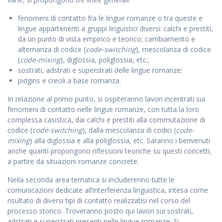
fenomeni di contatto fra le lingue romanze o tra queste e
lingue appartenenti a gruppi linguistici diversi: calchi e prestiti,
da un punto di vista empirico e teorico; cambiamento e
alternanza di codice (
code-switching
), mescolanza di codice
(
code-mixing
), diglossia, poliglossia, etc.;
sostrati, adstrati e superstrati delle lingue romanze;
pidgins e creoli a base romanza.
In relazione al primo punto, si ospiteranno lavori incentrati sui
fenomeni di contatto nelle lingue romanze, con tutta la loro
complessa casistica, dai calchi e prestiti alla commutazione di
codice (
code-switching
), dalla mescolanza di codici (
code-
mixing
) alla diglossia e alla poliglossia, etc. Saranno i benvenuti
anche quanti propongono riflessioni teoriche su questi concetti,
a partire da situazioni romanze concrete.
Nella seconda area tematica si includerenno tutte le
comunicazioni dedicate all’interferenza linguistica, intesa come
risultato di diversi tipi di contatto realizzatisi nel corso del
processo storico. Troveranno posto qui lavori sui sostrati,
adstrati e superstrati presenti nelle lingue romanze. Si