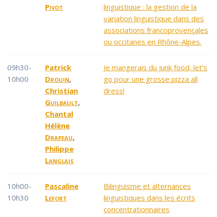
Pivot
linguistique : la gestion de la
variation linguistique dans des
associations francoprovençales
ou occitanes en Rhône-Alpes.
09h30-
Patrick
Je mangerais du junk food, let’s
10h00
Drouin
,
go pour une grosse pizza all
Christian
dress!
Guilbault
,
Chantal
Hélène
Drapeau
,
Philippe
Langlais
10h00-
Pascaline
Bilinguisme et alternances
10h30
Lefort
linguistiques dans les écrits
concentrationnaires