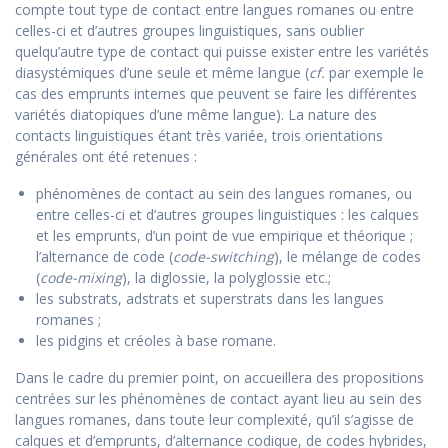
compte tout type de contact entre langues romanes ou entre
celles-ci et d’autres groupes linguistiques, sans oublier
quelqu’autre type de contact qui puisse exister entre les variétés
diasystémiques d’une seule et même langue (
cf.
par exemple le
cas des emprunts internes que peuvent se faire les différentes
variétés diatopiques d’une même langue). La nature des
contacts linguistiques étant très variée, trois orientations
générales ont été retenues :
phénomènes de contact au sein des langues romanes, ou
entre celles-ci et d’autres groupes linguistiques : les calques
et les emprunts, d’un point de vue empirique et théorique ;
l’alternance de code (
code-switching
), le mélange de codes
(
code-mixing
), la diglossie, la polyglossie etc.;
les substrats, adstrats et superstrats dans les langues
romanes ;
les pidgins et créoles à base romane.
Dans le cadre du premier point, on accueillera des propositions
centrées sur les phénomènes de contact ayant lieu au sein des
langues romanes, dans toute leur complexité, qu’il s’agisse de
calques et d’emprunts, d’alternance codique, de codes hybrides,