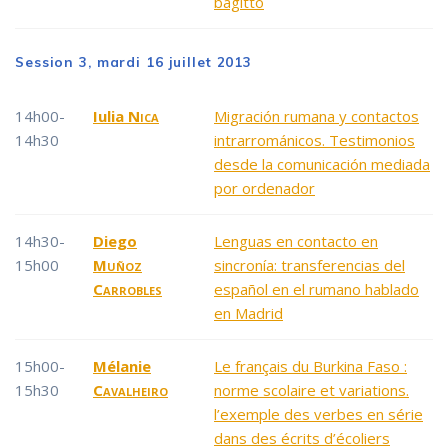
bagitto
Session 3, mardi 16 juillet 2013
14h00-
Iulia
Nica
Migración rumana y contactos
14h30
intrarrománicos. Testimonios
desde la comunicación mediada
por ordenador
14h30-
Diego
Lenguas en contacto en
15h00
Muñoz
sincronía: transferencias del
Carrobles
español en el rumano hablado
en Madrid
15h00-
Mélanie
Le français du Burkina Faso :
15h30
Cavalheiro
norme scolaire et variations.
l’exemple des verbes en série
dans des écrits d’écoliers