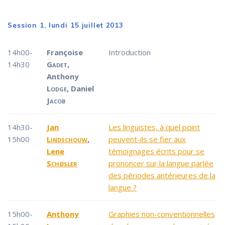
Session 1, lundi 15 juillet 2013
14h00-
Françoise
Introduction
14h30
Gadet
,
Anthony
Lodge
,
Daniel
Jacob
14h30-
Jan
Les linguistes, à quel point
15h00
Lindschouw
,
peuvent-ils se fier aux
Lene
témoignages écrits pour se
Schøsler
prononcer sur la langue parlée
des périodes antérieures de la
langue ?
15h00-
Anthony
Graphies non-conventionnelles