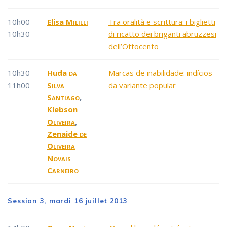
10h00-
Elisa
Mililli
Tra oralità e scrittura: i biglietti
10h30
di ricatto dei briganti abruzzesi
dell’Ottocento
10h30-
Huda
da
Marcas de inabilidade: indícios
11h00
Silva
da variante popular
Santiago
,
Klebson
Oliveira
,
Zenaide
de
Oliveira
Novais
Carneiro
Session 3, mardi 16 juillet 2013