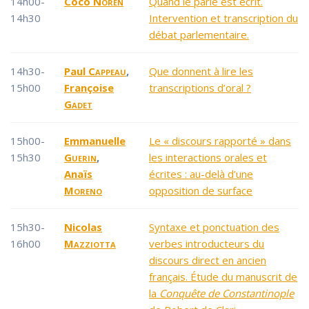
14h00-
Coco
Norén
Quand le parlé est écrit.
14h30
Intervention et transcription du
débat parlementaire.
14h30-
Paul
Cappeau
,
Que donnent à lire les
15h00
Françoise
transcriptions d’oral ?
Gadet
15h00-
Emmanuelle
Le « discours rapporté » dans
15h30
Guerin
,
les interactions orales et
Anaïs
écrites : au-delà d’une
Moreno
opposition de surface
15h30-
Nicolas
Syntaxe et ponctuation des
16h00
Mazziotta
verbes introducteurs du
discours direct en ancien
français. Étude du manuscrit de
la
Conquête de Constantinople