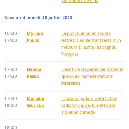
de Robert de Clari
Session 4, mardi 16 juillet 2013
16h30-
Myriam
La ponctuation en toutes
17h00
Ponge
lettres: Cas de transferts d’un
médium à l’autre (espagnol,
français)
17h00-
Helena
L’écriture du parler de Madère:
17h30
Rebelo
quelques représentations
littéraires
17h30-
Mariella
L’italiano parlato della fiction
18h00
Giuliano
radiofonica: dal fumetto alla
situation comedy
18h00-