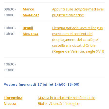
09h30-
Marco
Appunti sulle
scriptae
medievali
10h00
Maggiore
pugliesi e salentine
10h00-
Brauli
Llengua parlada
versus
llengua
10h30
Montoya
escrita en el context del
desplaçament del català pel
castellà a la ciutat d’Oriola
(Regne de València, segle XVII)
10h30-
11h00
Posters (mercredi 17 juillet 14h00–15h00)
Florentina
Muzica în traducerile româneşti ale
Nicolae
Bibliei. Abordări filologice