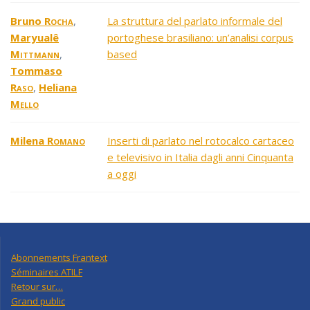
Bruno
Rocha
,
La struttura del parlato informale del
Maryualê
portoghese brasiliano: un’analisi corpus
Mittmann
,
based
Tommaso
Raso
,
Heliana
Mello
Milena
Romano
Inserti di parlato nel rotocalco cartaceo
e televisivo in Italia dagli anni Cinquanta
a oggi
Abonnements Frantext
Séminaires ATILF
Retour sur…
Grand public