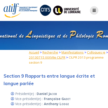
Skip
to
content
Accueil
>
Recherche
>
Manifestations
>
Colloques je
>
20130715 XXXVIIe CILPR
>
CILPR 2013 programme
section 9
Section 9 Rapports entre langue écrite et
langue parlée
Président(e) :
Daniel
Jacob
Vice-président(e) :
Françoise
Gadet
Vice-président(e) :
Anthony
Lodge