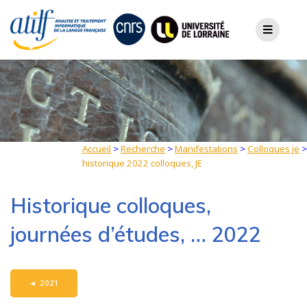
Skip
to
content
Accueil
>
Recherche
>
Manifestations
>
Colloques je
>
historique 2022 colloques, JE
Historique colloques,
journées d’études, … 2022
◄
2021