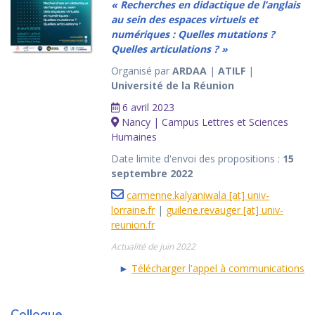
« Recherches en didactique de l’anglais
au sein des espaces virtuels et
numériques : Quelles mutations ?
Quelles articulations ? »
Organisé par
ARDAA
|
ATILF
|
Université de la Réunion
6 avril 2023
Nancy | Campus Lettres et Sciences
Humaines
Date limite d'envoi des propositions :
15
septembre 2022
carmenne.kalyaniwala [at] univ-
lorraine.fr
|
guilene.revauger [at] univ-
reunion.fr
Actualité de juin 2022
►
Télécharger l'appel à communications
Colloque