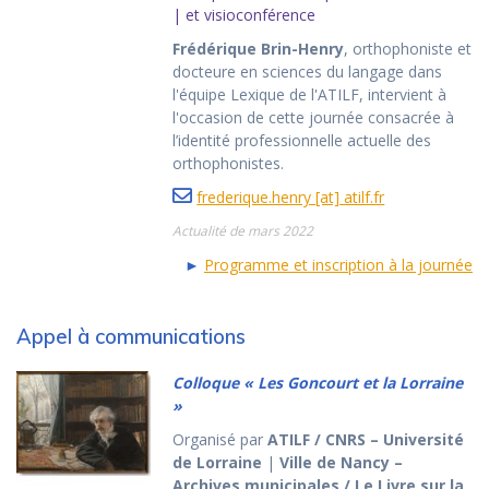
| et visioconférence
Frédérique Brin-Henry
, orthophoniste et
docteure en sciences du langage dans
l'équipe Lexique de l'ATILF, intervient à
l'occasion de cette journée consacrée à
l’identité professionnelle actuelle des
orthophonistes.
frederique.henry [at] atilf.fr
Actualité de mars 2022
►
Programme et inscription à la journée
Appel à communications
Colloque « Les Goncourt et la Lorraine
»
Organisé par
ATILF / CNRS – Université
de Lorraine
|
Ville de Nancy –
Archives municipales / Le Livre sur la