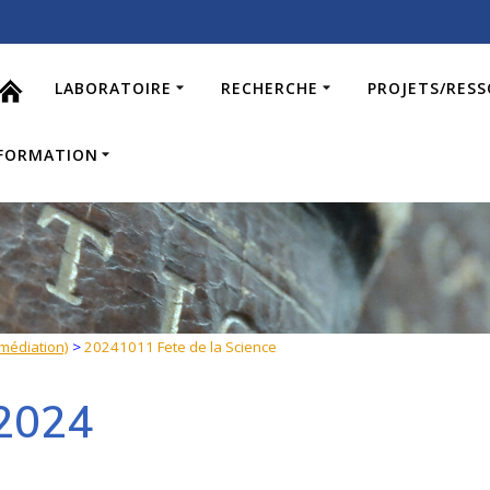
LABORATOIRE
RECHERCHE
PROJETS/RES
FORMATION
(médiation)
>
20241011 Fete de la Science
 2024