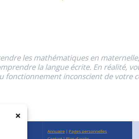
ndre les mathématiques en maternelle,
omprendre la langue écrite. En réalité, v
 au fonctionnement inconscient de votre 
n Centre Est
Annuaire
|
Pages personnelles
raine
Contact
|
Plan d’accès