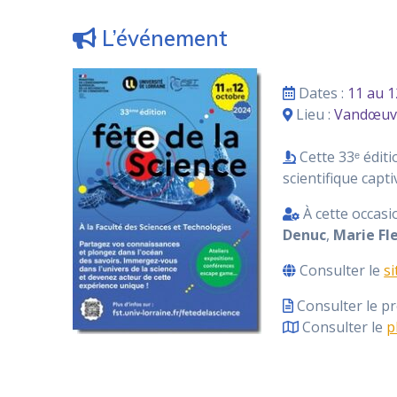
L’événement
Dates :
11 au 1
Lieu :
Vandœuvr
Cette 33ᵉ édit
scientifique capt
À cette occasio
Denuc
,
Marie Fl
Consulter le
si
Consulter le 
Consulter le
p