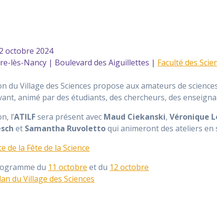
2 octobre 2024
e-lès-Nancy | Boulevard des Aiguillettes |
Faculté des Scie
ion du Village des Sciences propose aux amateurs de science
ivant, animé par des étudiants, des chercheurs, des enseign
n, l’
ATILF
sera présent avec
Maud Ciekanski
,
Véronique 
esch
et
Samantha Ruvoletto
qui animeront des ateliers en 
te de la Fête de la Science
programme du
11 octobre
et du
12 octobre
lan du Village des Sciences