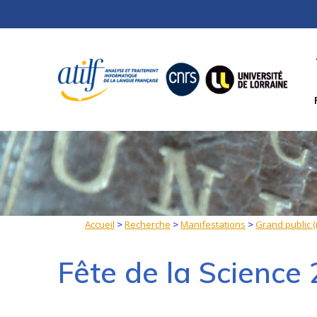
Skip
to
content
Accueil
>
Recherche
>
Manifestations
>
Grand public 
Fête de la Science