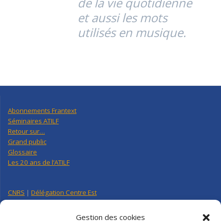
de la vie quotidienne
et aussi les mots
utilisés en musique.
Abonnements Frantext
Séminaires ATILF
Retour sur…
Grand public
Glossaire
Les 20 ans de l’ATILF
CNRS
|
Délégation Centre Est
Université de Lorraine
CNRS Hebdo Centre-Est
Gestion des cookies