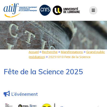
Skip
to
content
Accueil
>
Recherche
>
Manifestations
>
Grand public
(médiation)
>
20251010 Fete de la Science
Fête de la Science 2025
L’événement