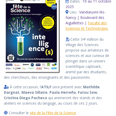
Dates :
10 au 11 octobre
2025
Lieu :
Vandœuvre-lès-
Nancy | Boulevard des
Aiguillettes |
Faculté des
Sciences et Technologies
Cette 34ᵉ édition du
Village des Sciences
propose aux amateurs de
sciences et aux curieux de
plonger dans un univers
scientifique captivant,
animé par des étudiants,
des chercheurs, des enseignants et des passionnés.
À cette occasion, l’
ATILF
sera présent avec
Mathilde
Dargnat
,
Maeva Sillaire
,
Paola Herreño
,
Fatou Sow
,
Cristina Diego Pacheco
qui animeront des stands et des
ateliers en sciences du langage, au cours de ces 2 jours.
Consulter le
site de la Fête de la Science