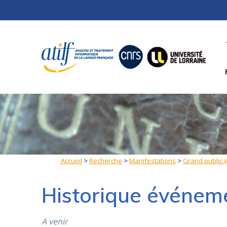
Skip
to
content
Accueil
>
Recherche
>
Manifestations
>
Grand public 
Historique événem
A venir