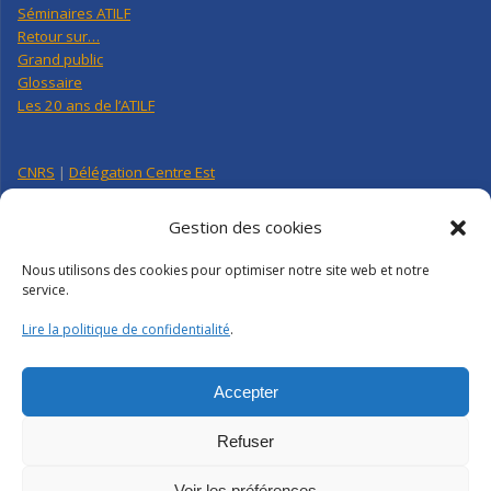
Séminaires ATILF
Retour sur…
Grand public
Glossaire
Les 20 ans de l’ATILF
CNRS
|
Délégation Centre Est
Université de Lorraine
CNRS Hebdo Centre-Est
Gestion des cookies
Factuel UL
Nous utilisons des cookies pour optimiser notre site web et notre
service.
Annuaire
|
Pages personnelles
Lire la politique de confidentialité
.
Contact
|
Plan d’accès
Organigramme
Crédits
|
Mentions légales
|
Politique de confidentialité
Accepter
Webmail
|
Intranet
Refuser
Voir les préférences