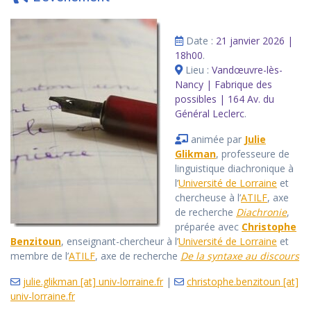
Date :
21 janvier 2026 |
18h00
.
Lieu :
Vandœuvre-lès-
Nancy | Fabrique des
possibles | 164 Av. du
Général Leclerc
.
animée par
Julie
Glikman
, professeure de
linguistique diachronique à
l’
Université de Lorraine
et
chercheuse à l’
ATILF
, axe
de recherche
Diachronie
,
préparée avec
Christophe
Benzitoun
, enseignant-chercheur à l’
Université de Lorraine
et
membre de l’
ATILF
, axe de recherche
De la syntaxe au discours
julie.glikman [at] univ-lorraine.fr
|
christophe.benzitoun [at]
univ-lorraine.fr