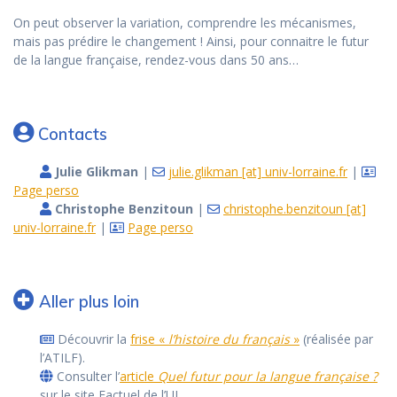
On peut observer la variation, comprendre les mécanismes,
mais pas prédire le changement ! Ainsi, pour connaitre le futur
de la langue française, rendez-vous dans 50 ans…
Contacts
Julie Glikman
|
julie.glikman [at] univ-lorraine.fr
|
Page perso
Christophe Benzitoun
|
christophe.benzitoun [at]
univ-lorraine.fr
|
Page perso
Aller plus loin
Découvrir la
frise «
l’histoire du français
»
(réalisée par
l’ATILF).
Consulter l’
article
Quel futur pour la langue française ?
sur le site Factuel de l’UL.