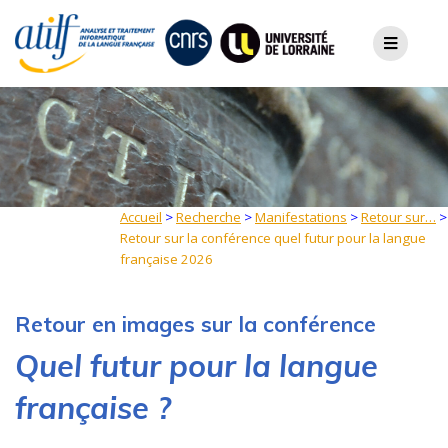
Skip
to
content
Accueil
>
Recherche
>
Manifestations
>
Retour sur…
>
Retour sur la conférence quel futur pour la langue
française 2026
Retour en images sur la conférence
Quel futur pour la langue
française ?