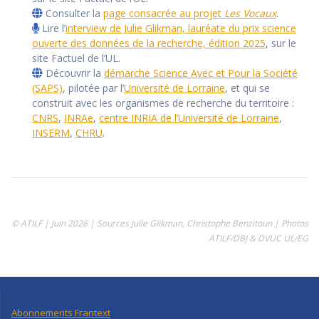
Consulter la
page consacrée au projet
Les Vocaux
.
Lire l’
interview de Julie Glikman, lauréate du prix science
ouverte des données de la recherche, édition 2025
, sur le
site Factuel de l’UL.
Découvrir la
démarche Science Avec et Pour la Société
(SAPS)
, pilotée par l’
Université de Lorraine
, et qui se
construit avec les organismes de recherche du territoire :
CNRS
,
INRAe
,
centre INRIA de l’Université de Lorraine
,
INSERM
,
CHRU
.
© ATILF | Juin 2026 | Sources Julie Glikman, Christophe Benzitoun | Photos
ATILF/DBJ & DVUC UL/EG
Abonnements Frantext