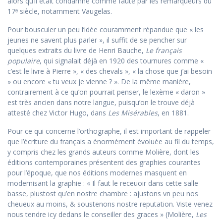
alors qu’il était condamné comme faute par les remarqueurs du
17ᵉ siècle, notamment Vaugelas.
Pour bousculer un peu l’idée couramment répandue que « les
jeunes ne savent plus parler », il suffit de se pencher sur
quelques extraits du livre de Henri Bauche,
Le français
populaire
, qui signalait déjà en 1920 des tournures comme «
c’est le livre à Pierre », « des chevals », « la chose que j’ai besoin
» ou encore « tu veux je vienne ? ». De la même manière,
contrairement à ce qu’on pourrait penser, le lexème « daron »
est très ancien dans notre langue, puisqu’on le trouve déjà
attesté chez Victor Hugo, dans
Les Misérables
, en 1881.
Pour ce qui concerne l’orthographe, il est important de rappeler
que l’écriture du français a énormément évoluée au fil du temps,
y compris chez les grands auteurs comme Molière, dont les
éditions contemporaines présentent des graphies courantes
pour l’époque, que nos éditions modernes masquent en
modernisant la graphie : « Il faut le receuoir dans cette salle
basse, plustost qu’en nostre chambre : ajustons vn peu nos
cheueux au moins, & soustenons nostre reputation. Viste venez
nous tendre icy dedans le conseiller des graces » (Molière,
Les