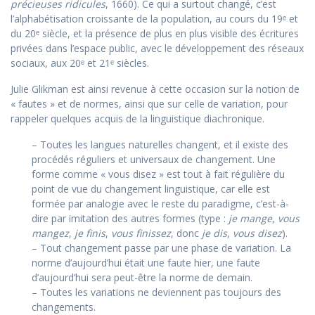
précieuses ridicules
, 1660). Ce qui a surtout changé, c’est
l’alphabétisation croissante de la population, au cours du 19ᵉ et
du 20ᵉ siècle, et la présence de plus en plus visible des écritures
privées dans l’espace public, avec le développement des réseaux
sociaux, aux 20ᵉ et 21ᵉ siècles.
Julie Glikman est ainsi revenue à cette occasion sur la notion de
« fautes » et de normes, ainsi que sur celle de variation, pour
rappeler quelques acquis de la linguistique diachronique.
– Toutes les langues naturelles changent, et il existe des
procédés réguliers et universaux de changement. Une
forme comme « vous disez » est tout à fait régulière du
point de vue du changement linguistique, car elle est
formée par analogie avec le reste du paradigme, c’est-à-
dire par imitation des autres formes (type :
je mange
,
vous
mangez
,
je finis
,
vous finissez
, donc
je dis
,
vous disez
).
– Tout changement passe par une phase de variation. La
norme d’aujourd’hui était une faute hier, une faute
d’aujourd’hui sera peut-être la norme de demain.
– Toutes les variations ne deviennent pas toujours des
changements.