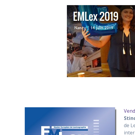
Vend
Stin
de L
inte