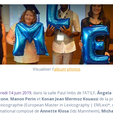
Visualiser l’
album photos
redi 14 juin 2019
, dans la salle Paul Imbs de l’ATILF,
Ângela 
cone
,
Manon Perin
et
Konan Jean Mermoz Kouassi
de la p
exicographie (European Master in Lexicography | EMLex)*, 
rnational composé de
Annette Klosa
(Ids Mannheim),
Micha