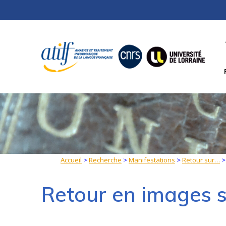
Skip
to
content
Accueil
>
Recherche
>
Manifestations
>
Retour sur…
Retour en images 