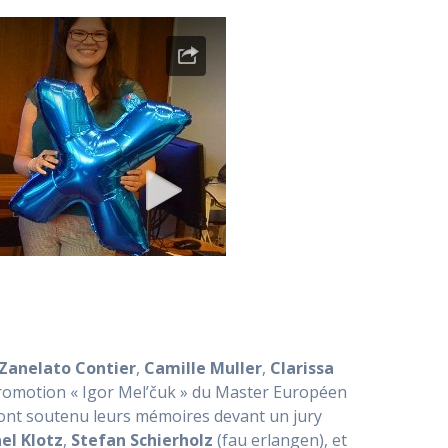
Zanelato Contier
,
Camille Muller
,
Clarissa
romotion « Igor Mel’čuk » du Master Européen
ont soutenu leurs mémoires devant un jury
el Klotz
,
Stefan Schierholz
(fau erlangen), et