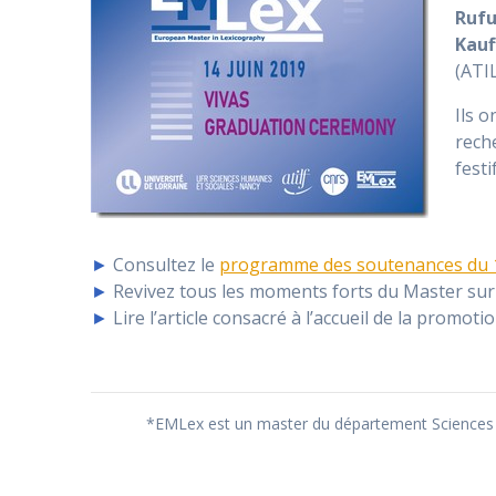
Rufu
Kauf
(ATI
Ils o
rech
festi
►
Consultez le
programme des soutenances du 1
►
Revivez tous les moments forts du Master sur
►
Lire l’article consacré à l’accueil de la promoti
*EMLex est un master du département Sciences