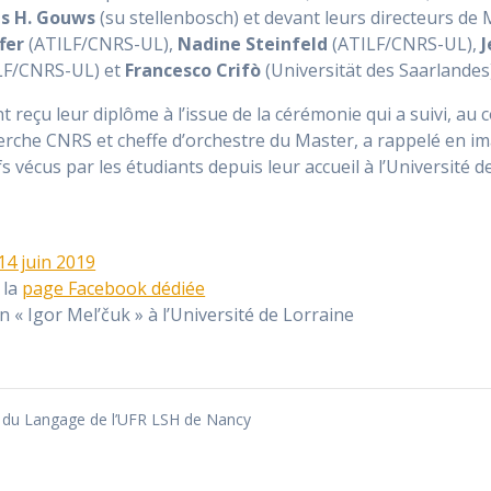
s H. Gouws
(su stellenbosch) et devant leurs directeurs de
fer
(ATILF/CNRS-UL),
Nadine Steinfeld
(ATILF/CNRS-UL),
LF/CNRS-UL) et
Francesco Crifò
(Universität des Saarlandes)
nt reçu leur diplôme à l’issue de la cérémonie qui a suivi, au
erche CNRS et cheffe d’orchestre du Master, a rappelé en ima
fs vécus par les étudiants depuis leur accueil à l’Université d
4 juin 2019
 la
page Facebook dédiée
on « Igor Mel’čuk » à l’Université de Lorraine
 du Langage de l’UFR LSH de Nancy