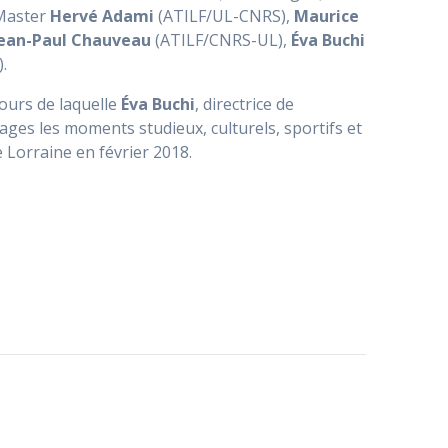
 Master
Hervé Adami
(ATILF/UL-CNRS),
Maurice
Jean-Paul Chauveau
(ATILF/CNRS-UL),
Éva Buchi
.
 cours de laquelle
Éva Buchi
, directrice de
ges les moments studieux, culturels, sportifs et
e Lorraine en février 2018.