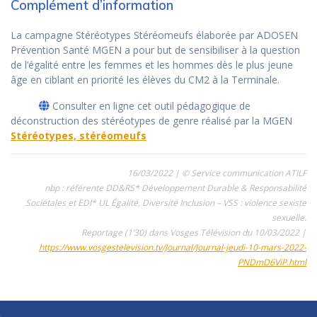
Complément d’information
La campagne Stéréotypes Stéréomeufs élaborée par ADOSEN
Prévention Santé MGEN a pour but de sensibiliser à la question
de l’égalité entre les femmes et les hommes dès le plus jeune
âge en ciblant en priorité les élèves du CM2 à la Terminale.
Consulter en ligne cet outil pédagogique de
déconstruction des stéréotypes de genre réalisé par la MGEN
Stéréotypes, stéréomeufs
16/03/2022 | © Service communication ATILF
nbp : référente DD&RS* Développement Durable & Responsabilité
Sociétales et EDI* UL Égalité, Diversité Inclusion – VSS : violence sexiste
sexuelle.
Reportage (1’30) dans Vosges Télévision du 10/03/2022 |
https://www.vosgestelevision.tv/Journal/Journal-jeudi-10-mars-2022-
PNDmD6ViP.html