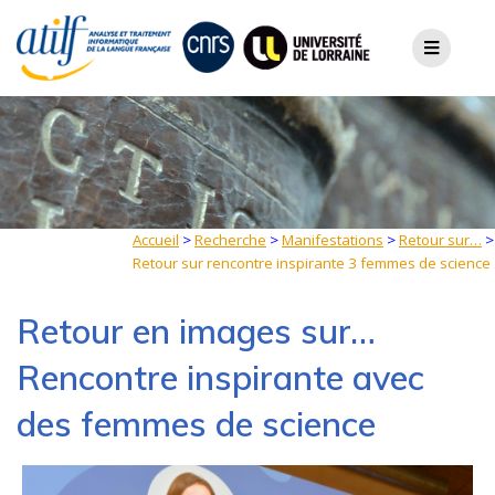
Skip
to
content
Accueil
>
Recherche
>
Manifestations
>
Retour sur…
>
Retour sur rencontre inspirante 3 femmes de science
Retour en images sur…
Rencontre inspirante avec
des femmes de science