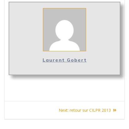
Laurent Gobert
Navigation
Next
Next:
retour sur CILPR 2013
de
post: