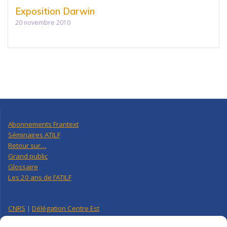
Exposition Darwin
20 novembre 2010
Abonnements Frantext
Séminaires ATILF
Retour sur…
Grand public
Glossaire
Les 20 ans de l’ATILF
CNRS
|
Délégation Centre Est
Université de Lorraine