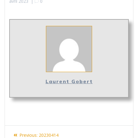
avril 2023
|
0
Laurent Gobert
Navigation
Previous
Previous:
20230414