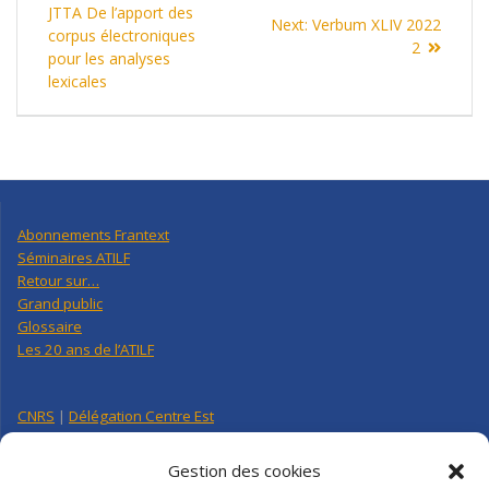
de
post:
JTTA De l’apport des
Next
Next:
Verbum XLIV 2022
corpus électroniques
post:
2
l’article
pour les analyses
lexicales
Abonnements Frantext
Séminaires ATILF
Retour sur…
Grand public
Glossaire
Les 20 ans de l’ATILF
CNRS
|
Délégation Centre Est
Université de Lorraine
CNRS Hebdo Centre-Est
Gestion des cookies
Factuel UL