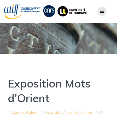
Skip
to
content
Exposition Mots
d’Orient
Laurent Gobert
Actualités
Autre
Expositions
4