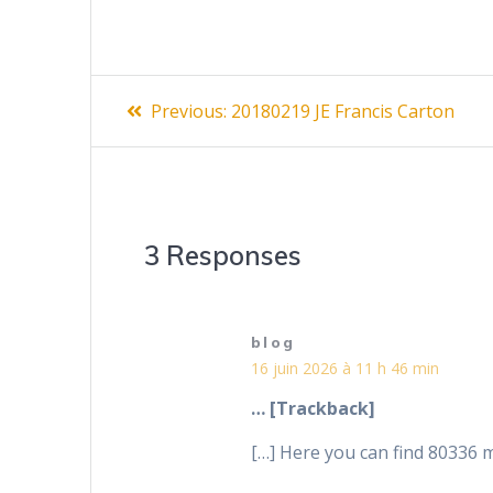
Navigation
Previous
Previous:
20180219 JE Francis Carton
post:
de
l’article
3 Responses
blog
16 juin 2026 à 11 h 46 min
… [Trackback]
[…] Here you can find 80336 m