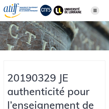
Skip
to
content
20190329 JE
authenticité pour
l’enseignement de