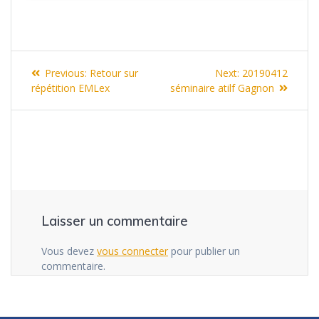
Navigation
Previous
Next
Previous:
Retour sur
Next:
20190412
de
post:
post:
répétition EMLex
séminaire atilf Gagnon
l’article
Laisser un commentaire
Vous devez
vous connecter
pour publier un
commentaire.