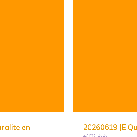
ralite en
20260619 JE Qu
27 mai 2026