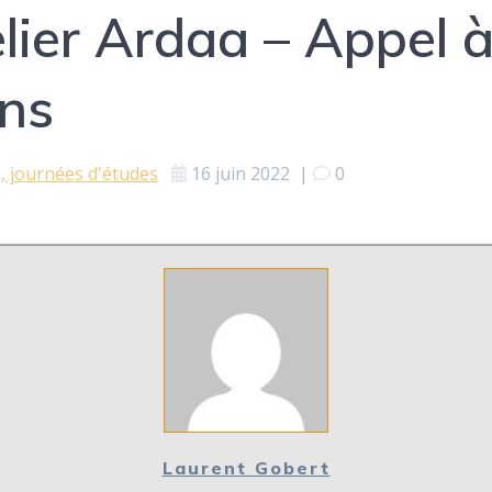
ier Ardaa – Appel 
ns
, journées d'études
16 juin 2022
|
0
Laurent Gobert