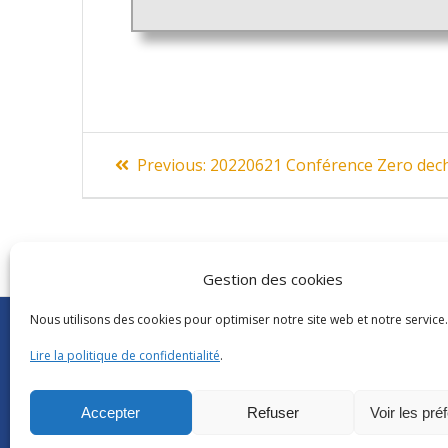
Navigation
Previous
Previous:
20220621 Conférence Zero dec
post:
de
l’article
Gestion des cookies
Nous utilisons des cookies pour optimiser notre site web et notre service.
Abonnements Frantext
CNRS
|
Délégatio
Séminaires ATILF
Université de Lor
Lire la politique de confidentialité
.
Retour sur…
CNRS Hebdo Cent
Grand public
Factuel UL
Accepter
Refuser
Voir les pré
Glossaire