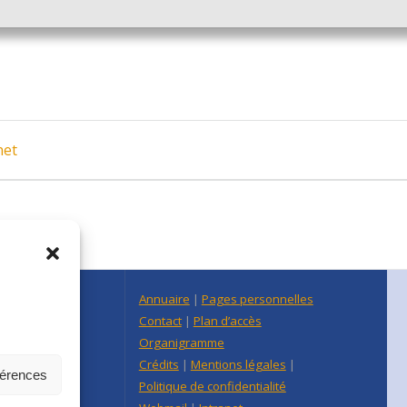
het
n Centre Est
Annuaire
|
Pages personnelles
raine
Contact
|
Plan d’accès
re-Est
Organigramme
Crédits
|
Mentions légales
|
férences
Politique de confidentialité