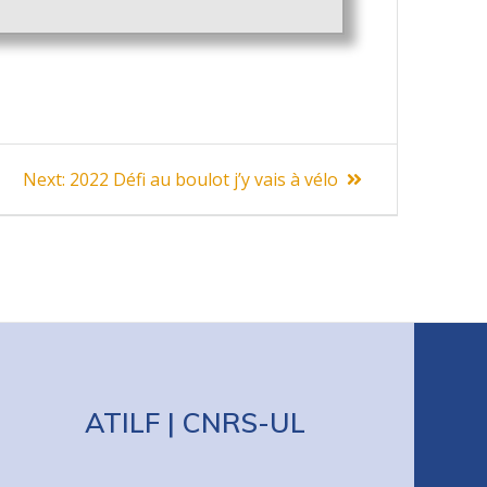
Next
Next:
2022 Défi au boulot j’y vais à vélo
post:
ATILF | CNRS-UL