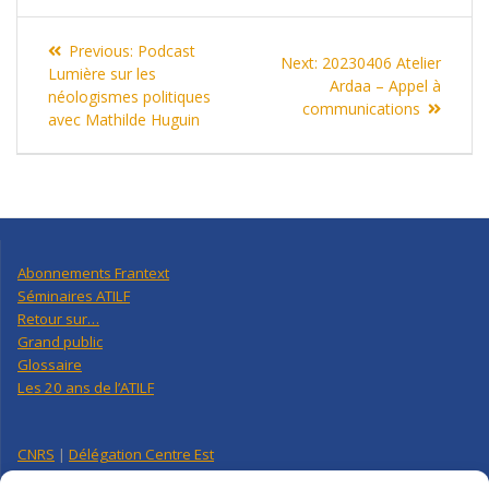
Navigation
Previous
Previous:
Podcast
Next
Next:
20230406 Atelier
de
post:
Lumière sur les
post:
Ardaa – Appel à
néologismes politiques
communications
l’article
avec Mathilde Huguin
Abonnements Frantext
Séminaires ATILF
Retour sur…
Grand public
Glossaire
Les 20 ans de l’ATILF
CNRS
|
Délégation Centre Est
Université de Lorraine