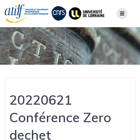
Skip
to
content
20220621
Conférence Zero
dechet