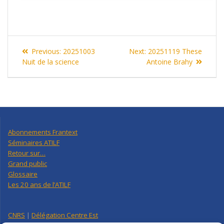
Navigation
Previous
Next
Previous:
20251003
Next:
20251119 These
de
post:
post:
Nuit de la science
Antoine Brahy
l’article
Abonnements Frantext
Séminaires ATILF
Retour sur…
Grand public
Glossaire
Les 20 ans de l’ATILF
CNRS
|
Délégation Centre Est