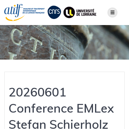
Skip
to
content
20260601
Conference EMLex
Stefan Schierholz