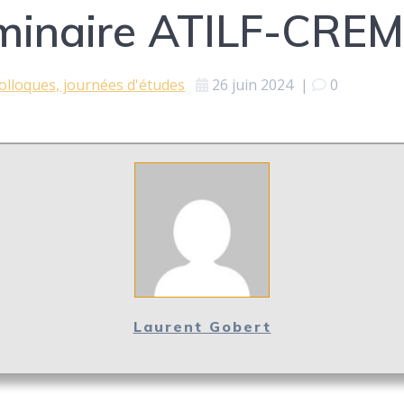
inaire ATILF-CRE
olloques, journées d'études
26 juin 2024
|
0
Laurent Gobert