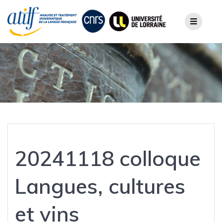
Skip
to
content
20241118 colloque
Langues, cultures
et vins