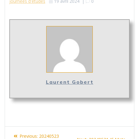
journées d'études
19 avril 2024
|
0
Laurent Gobert
Navigation
Previous
Previous:
20240523