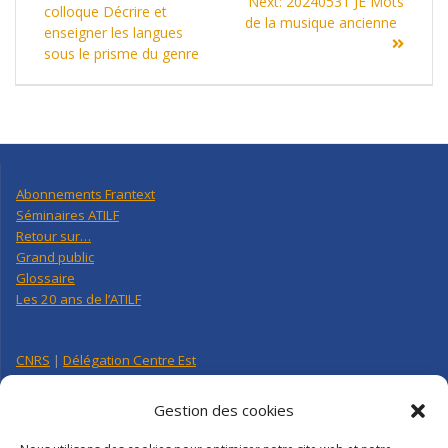
Next
Next:
20240531 JE Mots
de
post:
colloque Décrire et
post:
de la musique ancienne
enseigner les langues
l’article
sous le prisme du genre
Abonnements Frantext
Séminaires ATILF
Retour sur…
Grand public
Glossaire
Les 20 ans de l’ATILF
CNRS
|
Délégation Centre Est
Université de Lorraine
CNRS Hebdo Centre-Est
Gestion des cookies
Factuel UL