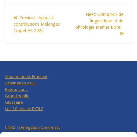
Navigation
Next
Next:
Grand prix de
Previous
Previous:
Appel à
de
post:
linguistique et de
post:
contributions Mélanges
philologie Marine Borel
Crapel HS 2026
l’article
Abonnements Frantext
Séminaires ATILF
Retour sur…
Grand public
Glossaire
Les 20 ans de l’ATILF
CNRS
|
Délégation Centre Est
Université de Lorraine