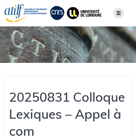
Skip
to
content
20250831 Colloque
Lexiques – Appel à
com