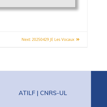
Next
Next:
20250429 JE Les Vocaux
post:
ATILF | CNRS-UL