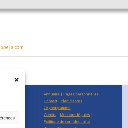
Appel à com
n Centre Est
Annuaire
|
Pages personnelles
raine
Contact
|
Plan d’accès
re-Est
Organigramme
Crédits
|
Mentions légales
|
férences
Politique de confidentialité