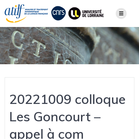
Skip
to
content
20221009 colloque
Les Goncourt –
appel à com