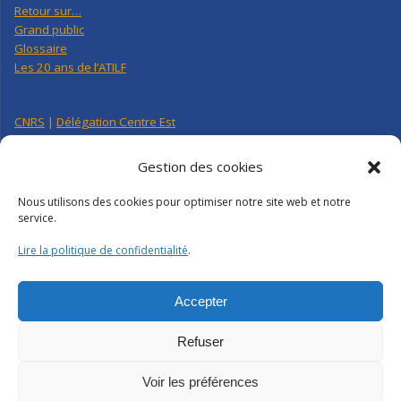
Retour sur…
Grand public
Glossaire
Les 20 ans de l’ATILF
CNRS
|
Délégation Centre Est
Université de Lorraine
CNRS Hebdo Centre-Est
Gestion des cookies
Factuel UL
Nous utilisons des cookies pour optimiser notre site web et notre
service.
Annuaire
|
Pages personnelles
Lire la politique de confidentialité
.
Contact
|
Plan d’accès
Organigramme
Crédits
|
Mentions légales
|
Politique de confidentialité
Accepter
Webmail
|
Intranet
Refuser
Voir les préférences
ATILF | CNRS-UL