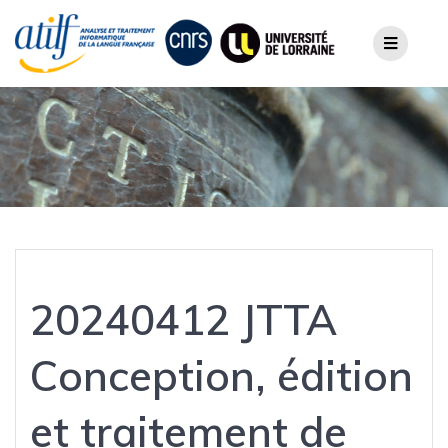
Skip
to
content
20240412 JTTA
Conception, édition
et traitement de