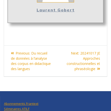
Laurent Gobert
Navigation
Previous
Next
Previous:
Du recueil
Next:
20241017 JE
de
post:
post:
de données à l’analyse
Approches
des corpus en didactique
constructionnelles et
l’article
des langues
phraséologie
Abonnements Frantext
Séminaires ATILF