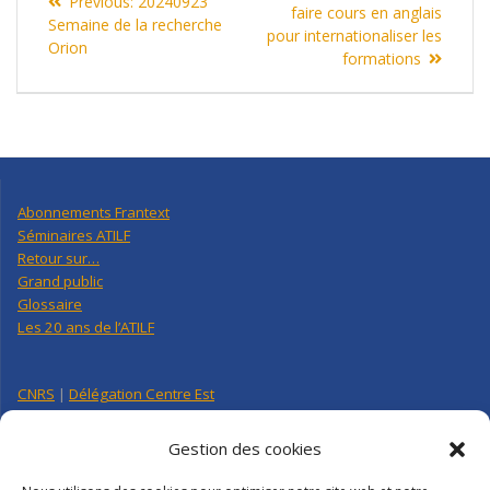
Previous
Previous:
20240923
de
post:
faire cours en anglais
post:
Semaine de la recherche
pour internationaliser les
Orion
l’article
formations
Abonnements Frantext
Séminaires ATILF
Retour sur…
Grand public
Glossaire
Les 20 ans de l’ATILF
CNRS
|
Délégation Centre Est
Université de Lorraine
CNRS Hebdo Centre-Est
Gestion des cookies
Factuel UL