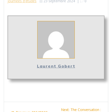
journées d'études
23 septembre 2024
|
0
Laurent Gobert
Navigation
Next
Next:
The Conversation :