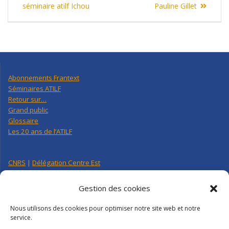
de
post:
post:
séminaire atilf Ichou
Pauline Gillet
l’article
Abonnements Frantext
Séminaires ATILF
Retour sur…
Grand public
Glossaire
Les 20 ans de l’ATILF
CNRS
|
Délégation Centre Est
Université de Lorraine
CNRS Hebdo Centre-Est
Gestion des cookies
Factuel UL
Nous utilisons des cookies pour optimiser notre site web et notre
service.
Annuaire
|
Pages personnelles