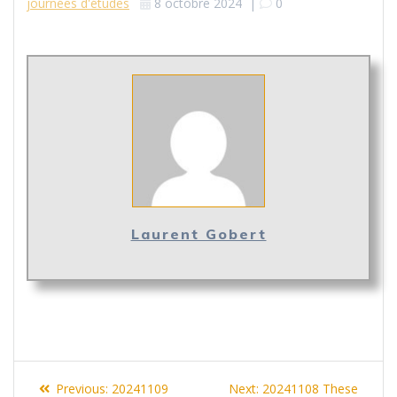
journées d'études
8 octobre 2024
|
0
Laurent Gobert
Navigation
Previous
Next
Previous:
20241109
Next:
20241108 These