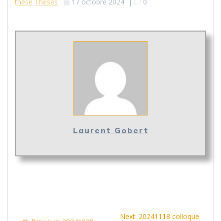
thèse
Theses
17 octobre 2024
|
0
Laurent Gobert
Navigation
Next
Next:
20241118 colloque