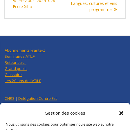
Previous
Previous:
20241028
de
post:
Langues, cultures et vins
post:
Ecole Xiho
programme
l’article
Abonnements Frantext
Séminaires ATILF
Retour sur…
Grand public
Glossaire
Les 20 ans de l’ATILF
CNRS
|
Délégation Centre Est
Université de Lorraine
CNRS Hebdo Centre-Est
Gestion des cookies
Factuel UL
Nous utilisons des cookies pour optimiser notre site web et notre
service.