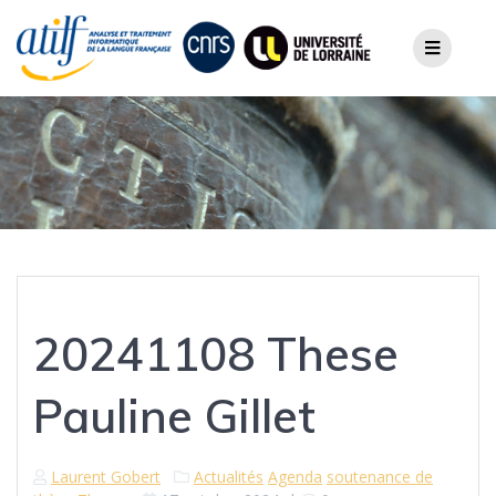
Skip
to
content
20241108 These
Pauline Gillet
Laurent Gobert
Actualités
Agenda
soutenance de