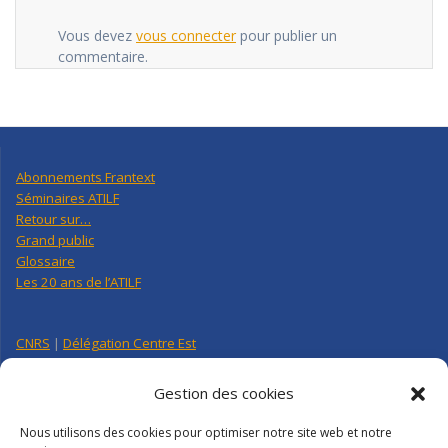
Vous devez
vous connecter
pour publier un
commentaire.
Abonnements Frantext
Séminaires ATILF
Retour sur…
Grand public
Glossaire
Les 20 ans de l’ATILF
CNRS
|
Délégation Centre Est
Université de Lorraine
CNRS Hebdo Centre-Est
Gestion des cookies
Factuel UL
Nous utilisons des cookies pour optimiser notre site web et notre