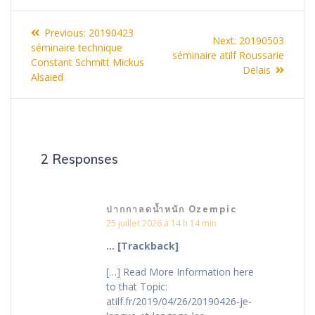
Navigation
Previous
Previous:
20190423
Next
Next:
20190503
de
post:
séminaire technique
post:
séminaire atilf Roussarie
Constant Schmitt Mickus
Delais
l’article
Alsaied
2 Responses
ปากกาลดน้ำหนัก Ozempic
25 juillet 2026 à 14 h 14 min
… [Trackback]
[…] Read More Information here
to that Topic:
atilf.fr/2019/04/26/20190426-je-