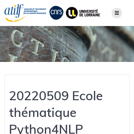
Skip
to
content
20220509 Ecole
thématique
Python4NLP