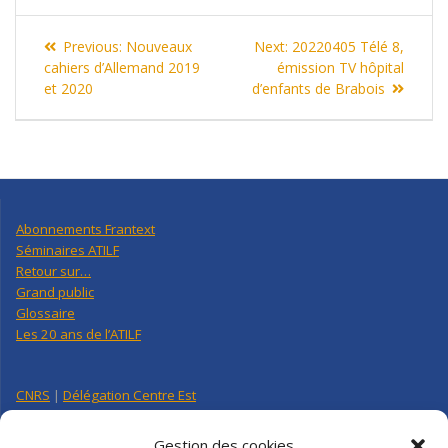
Navigation
Previous
Next
Previous:
Nouveaux
Next:
20220405 Télé 8,
de
post:
post:
cahiers d’Allemand 2019
émission TV hôpital
et 2020
d’enfants de Brabois
l’article
Abonnements Frantext
Séminaires ATILF
Retour sur…
Grand public
Glossaire
Les 20 ans de l’ATILF
CNRS
|
Délégation Centre Est
Université de Lorraine
CNRS Hebdo Centre-Est
Gestion des cookies