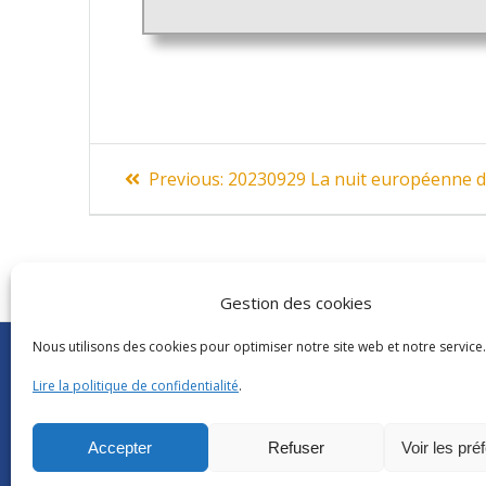
Navigation
Previous
Previous:
20230929 La nuit européenne d
post:
de
l’article
Gestion des cookies
Nous utilisons des cookies pour optimiser notre site web et notre service.
Abonnements Frantext
CNRS
|
Délégatio
Séminaires ATILF
Université de Lor
Lire la politique de confidentialité
.
Retour sur…
CNRS Hebdo Cent
Grand public
Factuel UL
Accepter
Refuser
Voir les pré
Glossaire