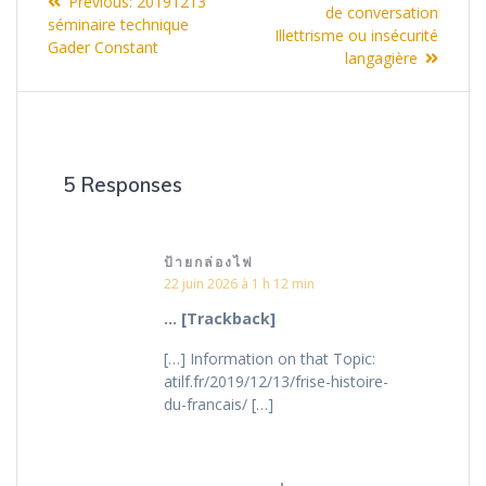
Previous
Previous:
20191213
de
post:
de conversation
post:
séminaire technique
Illettrisme ou insécurité
Gader Constant
l’article
langagière
5 Responses
ป้ายกล่องไฟ
22 juin 2026 à 1 h 12 min
… [Trackback]
[…] Information on that Topic:
atilf.fr/2019/12/13/frise-histoire-
du-francais/ […]