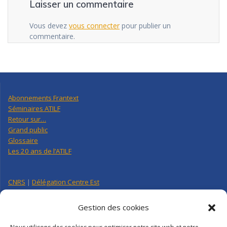
Laisser un commentaire
Vous devez
vous connecter
pour publier un
commentaire.
Abonnements Frantext
Séminaires ATILF
Retour sur…
Grand public
Glossaire
Les 20 ans de l’ATILF
CNRS
|
Délégation Centre Est
Université de Lorraine
CNRS Hebdo Centre-Est
Gestion des cookies
Factuel UL