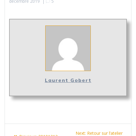
décembre 2019
|
5
Laurent Gobert
Navigation
Next
Next:
Retour sur l’atelier