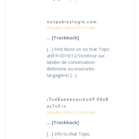
netpokieslogin.com
21 juillet 2026 à 22 h 11 min
… [Trackback]
[…] Find More on on that Topic:
atilf.fr/2019/12/16/retour-sur-
latelier-de-conversation-
illettrisme-ou-insecurite-
langagiere/ […]
เว็บสล็อตทดลองเล่นฟรี มีข้อดี
อะไรบ้าง
24 juillet 2026 à 12 h 32 min
… [Trackback]
[…] Info to that Topic: