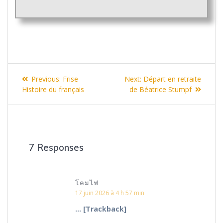
Navigation
Previous
Next
Previous:
Frise
Next:
Départ en retraite
de
post:
post:
Histoire du français
de Béatrice Stumpf
l’article
7 Responses
โคมไฟ
17 juin 2026 à 4 h 57 min
… [Trackback]