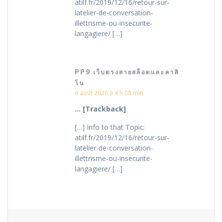
atilf.fr/2019/12/16/retour-sur-
latelier-de-conversation-
illettrisme-ou-insecurite-
langagiere/ […]
PP9 เว็บตรงสายสล็อตและคาสิ
โน
6 août 2026 à 4 h 08 min
… [Trackback]
[…] Info to that Topic:
atilf.fr/2019/12/16/retour-sur-
latelier-de-conversation-
illettrisme-ou-insecurite-
langagiere/ […]