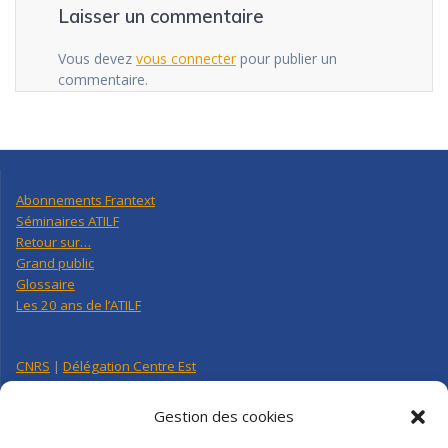
Laisser un commentaire
Vous devez
vous connecter
pour publier un
commentaire.
Abonnements Frantext
Séminaires ATILF
Retour sur…
Grand public
Glossaire
Les 20 ans de l’ATILF
CNRS
|
Délégation Centre Est
Université de Lorraine
CNRS Hebdo Centre-Est
Gestion des cookies
Factuel UL