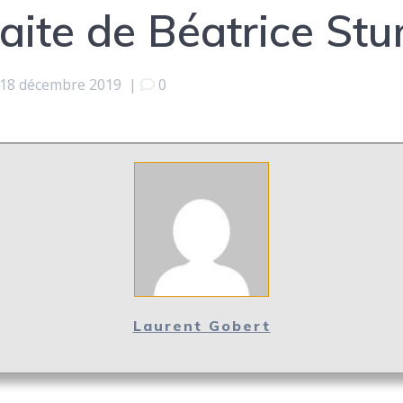
raite de Béatrice St
18 décembre 2019
|
0
Laurent Gobert