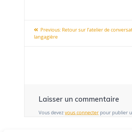
Navigation
Previous
Previous:
Retour sur l’atelier de conversat
post:
de
langagière
l’article
Laisser un commentaire
Vous devez
vous connecter
pour publier 