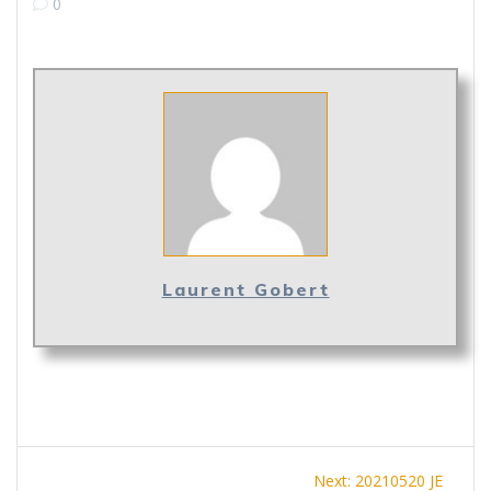
0
Laurent Gobert
Navigation
Next
Next:
20210520 JE