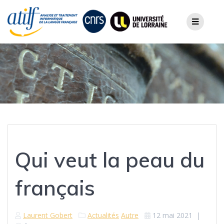
Skip
to
content
Qui veut la peau du
français
Laurent Gobert
Actualités
Autre
12 mai 2021
|